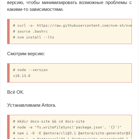
версию, чтобы минимизировать возможные проблемы с
какими-то зависимостями.
# curl -o- https://raw.githubusercontent.com/nvm-sh/nvm/v0
# source .bashrc

# nvm install --lts
Смотрим версию:
# node --version

v18.13.0
Всё ОК.
Устанавливаем Antora.
# mkdir docs-site && cd docs-site

# node -e "fs.writeFileSync('package.json', '{}')"

# npm i -D -E @antora/cli@3.1 @antora/site-generator@3.1
