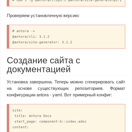
# npm i -g @antora/cli@3.1 @antora/site-generator@3.1
Проверяем установленную версию:
# antora -v

@antora/cli: 3.1.2

@antora/site-generator: 3.1.2
Создание сайта с
документацией
Установка завершена. Теперь можно сгенерировать сайт
на основе существующих репозиториев. Формат
конфигурации antora - yaml. Вот примерный конфиг:
site:

 title: Antora Docs

 start_page: component-b::index.adoc 

content:
