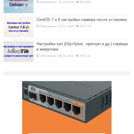
Обновлено: 31.10.2024
840,622
CentOS 7 и 8 настройка сервера после установки
Обновлено: 22.07.2020
831,779
Настройка vpn (l2tp+Ipsec, openvpn и др.) сервера
в микротике
Обновлено: 08.02.2021
767,121