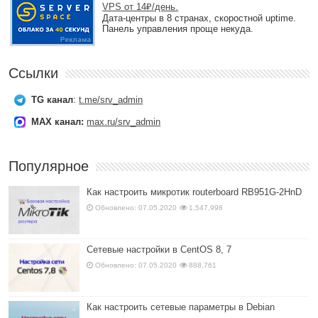
VPS от 14₽/день.
Дата-центры в 8 странах, скоростной uptime.
Панель управления проще некуда.
Ссылки
TG канал
:
t.me/srv_admin
MAX канал:
max.ru/srv_admin
Популярное
Как настроить микротик routerboard RB951G-2HnD
Обновлено: 07.05.2020
1,547,998
Сетевые настройки в CentOS 8, 7
Обновлено: 07.05.2020
888,761
Как настроить сетевые параметры в Debian