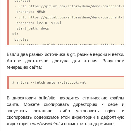
 sources: 

 - url: https://gitlab.com/antora/demo/demo-component-a.gi
  branches: HEAD

 - url: https://gitlab.com/antora/demo/demo-component-b.gi
  branches: [v2.0, v1.0]

  start_path: docs

ui: 

 bundle:

  url: https://gitlab.com/antora/antora-ui-default/-/jobs/
  snapshot: true
Взяли два разных источника в git, разные версии и ветки.
Анторе достаточно доступа для чтения. Запускаем
генерацию сайта:
# antora --fetch antora-playbook.yml
В директории build/site находятся статические файлы
сайта. Можете скопировать директорию к себе и
запустить локально, либо установить nginx и
скопировать содержимое этой директории в дефолтную
директорию
/var/www/html
и посмотреть содержимое.