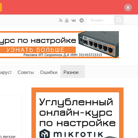
ирус!
Советы
Ошибки
Разное
о везде