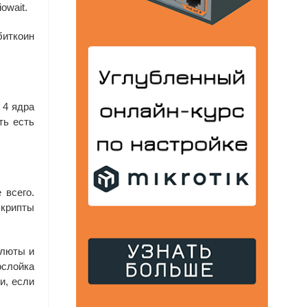
owait.
биткоин
 4 ядра
ть есть
 всего.
скрипты
алюты и
ослойка
и, если