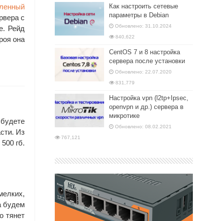
ленный
Как настроить сетевые
параметры в Debian
рвера с
Обновлено: 31.10.2024
е. Рейд
840,622
роя она
CentOS 7 и 8 настройка
сервера после установки
Обновлено: 22.07.2020
831,779
Настройка vpn (l2tp+Ipsec,
openvpn и др.) сервера в
микротике
 будете
Обновлено: 08.02.2021
сти. Из
767,121
500 гб.
мелких,
а будем
о тянет