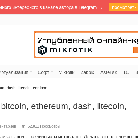
Много интересного в канале автора в Telegram →
посмотреть
иртуализация
Софт
Mikrotik
Zabbix
Asterisk
1C
В
m, dash, litecoin, cardano
tcoin, ethereum, dash, litecoin,
ентариев
52,811 Просмотры
аивать ноды различных криптовалют. Делать это не сложно, н