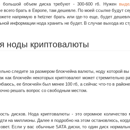
ь большой объем диска требуют - 300-600 гб. Нужен
выде
е всего брать в Европе, там дешевле. По моей ссылке будут се
жете напрямую в hetzner брать или где-то еще, будет дешевл
льной информации нода хранить не будет. В случае выхода из ст
я ноды криптовалюты
льно следите за размером блокчейна валюты, ноду которой вы
ак как блокчейн некоторых криптовалют может стремительно ра
ибаюсь, ее блокчейн был менее 100 гб, а сейчас что-то в районе 
рочно решать вопрос со свободным местом.
сть дисков. Нода криптовалюты - это огромное количество 
дти на миллионы. Далее я подробно на этом остановлюсь, когд
овет. Если у вас обычные SATA диски, то один диск нормальн