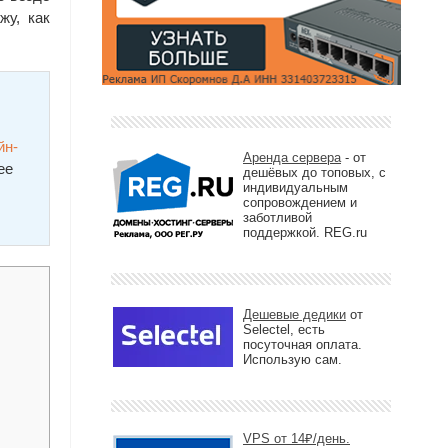
жу, как
йн-
Аренда сервера
- от
ее
дешёвых до топовых, с
индивидуальным
сопровождением и
заботливой
поддержкой. REG.ru
Дешевые дедики
от
Selectel, есть
посуточная оплата.
Использую сам.
VPS от 14₽/день.