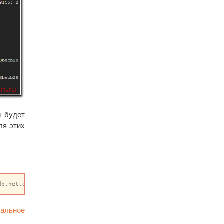
й будет
ля этих
db,net,eth,miner,rpc,txpool"
нальное