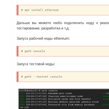
# apt install ethereum
Дальше вы можете любо подключить ноду к реальн
тестирование, разработка и т.д.
Запуск рабочей ноды ethereum:
# geth console
Запуск тестовой ноды:
# geth --testnet console