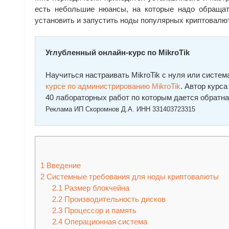
есть небольшие нюансы, на которые надо обращать
установить и запустить ноды популярных криптовалют - b
Углубленный онлайн-курс по MikroTik
Научиться настраивать MikroTik с нуля или сист
курcе по администрированию MikroTik
. Автор курc
40 лабораторных работ по которым дается обратна
Реклама ИП Скоромнов Д.А. ИНН 331403723315
1
Введение
2
Системные требования для ноды криптовалюты
2.1
Размер блокчейна
2.2
Производительность дисков
2.3
Процессор и память
2.4
Операционная система