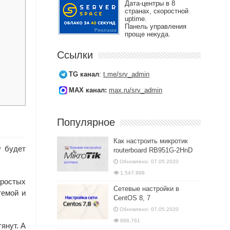
Дата-центры в 8
странах, скоростной
uptime.
Панель управления
проще некуда.
Ссылки
TG канал
:
t.me/srv_admin
MAX канал:
max.ru/srv_admin
Популярное
Как настроить микротик
у будет
routerboard RB951G-2HnD
Обновлено: 07.05.2020
1,547,998
простых
Сетевые настройки в
темой и
CentOS 8, 7
Обновлено: 07.05.2020
888,761
янут. А