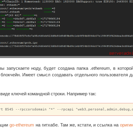
вы запускаете ноду, будет создана папка
.ethereum
, в которо
 блокчейн. Имеет смысл создавать отдельного пользователя д
 виде ключей командной строки. Например так:
rt 8545 --rpccorsdomain "*" --rpcapi "web3,personal,admin,debug,
ации
go-ethereum
на гитхабе. Там же, кстати, и ссылка на
ориги