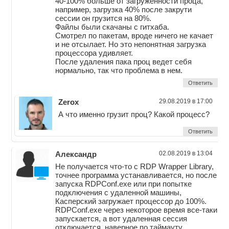
40-100% больше от загруженности проца,
например, загрузка 40% после закрути
сессии он грузится на 80%.
Файлы были скачаны с гитхаба.
Смотрел по пакетам, вроде ничего не качает
и не отсылает. Но это непонятная загрузка
процессора удивляет.
После удаления пака проц ведет себя
нормально, так что проблема в нем.
Ответить
Zerox
29.08.2019 в 17:00
А что именно грузит проц? Какой процесс?
Ответить
Александр
02.08.2019 в 13:04
Не получается что-то с RDP Wrapper Library,
точнее программа устанавливается, но после
запуска RDPConf.exe или при попытке
подключения с удаленной машины,
Касперский загружает процессор до 100%.
RDPConf.exe через некоторое время все-таки
запускается, а вот удаленная сессия
отключается, наверное по таймауту.