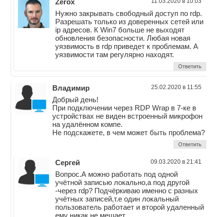
Zerox
11.03.2020 в 10:03
Нужно закрывать свободный доступ по rdp.
Разрешать только из доверенных сетей или
ip адресов. К Win7 больше не выходят
обновления безопасности. Любая новая
уязвимость в rdp приведет к проблемам. А
уязвимости там регулярно находят.
Ответить
Владимир
25.02.2020 в 11:55
Добрый день!
При подключении через RDP Wrap в 7-ке в
устройствах не виден встроенный микрофон
на удалённом компе.
Не подскажете, в чем может быть проблема?
Ответить
Сергей
09.03.2020 в 21:41
Вопрос.А можно работать под одной
учётной записью локально,а под другой
-через rdp? Подчёркиваю именно с разных
учётных записей,т.е один локальный
пользователь работает и второй удаленный
ему никак не мешает