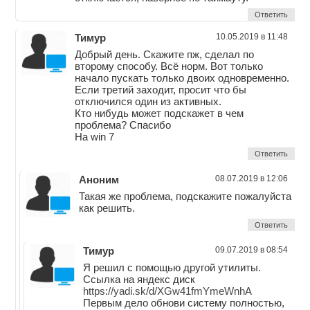
Ответить
Тимур
10.05.2019 в 11:48
Добрый день. Скажите пж, сделал по
второму способу. Всё норм. Вот только
начало пускать только двоих одновременно.
Если третий заходит, просит что бы
отключился один из активных.
Кто нибудь может подскажет в чем
проблема? Спасибо
На win 7
Ответить
Аноним
08.07.2019 в 12:06
Такая же проблема, подскажите пожалуйста
как решить.
Ответить
Тимур
09.07.2019 в 08:54
Я решил с помощью другой утилиты.
Ссылка на яндекс диск
https://yadi.sk/d/XGw41fmYmeWnhA
Первым дело обнови систему полностью,