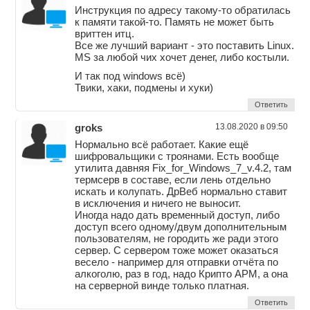
Инструкция по адресу такому-то обратилась
к памяти такой-то. Память не может быть
вриттен итц.
Все же лучший вариант - это поставить Linux.
MS за любой чих хочет денег, либо костыли.
И так под windows всё)
Твики, хаки, подмены и хуки)
Ответить
groks
13.08.2020 в 09:50
Нормально всё работает. Какие ещё
шифровальщики с троянами. Есть вообще
утилита давняя Fix_for_Windows_7_v.4.2, там
термсерв в составе, если лень отдельно
искать и колупать. ДрВеб нормально ставит
в исключения и ничего не выносит.
Иногда надо дать временный доступ, либо
доступ всего одному/двум дополнительным
пользователям, не городить же ради этого
сервер. С сервером тоже может оказаться
весело - например для отправки отчёта по
алкоголю, раз в год, надо Крипто АРМ, а она
на серверной винде только платная.
Ответить