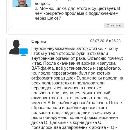
вопрос.
2. Можно, шлюз для этого и существует. В
чем конкретно проблема с подключением
через шлюз?
Ответить
Сергей
02.07.2018 в 16:23
Глубоконеуважаемый автор статьи. Я хочу,
чтобы у тебя отсохли руки и отказали
внутренние органы от рака. Объясню почему:
Итак. После скачивания архива и запуска
BAT-файла, всё установилось и заработало,
но, после перезагрузки был полностью
отформатирован диск D, заменены пароли на
всех пользователях и пользователи
переведены из админов в простые
пользователи, появился единственный
администратор - это пользователь под
именем Adm, заблокирован/отключен. После
сброса пароля и разблокировки этого
пользователя, зайдя под ним в систему и
было обнаружено полное форматирование
диска D. Дальше - в корне диска С:
появилось два запароленных архива - "D -