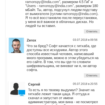
ramonspy@india.com
", размером 4.5 ГиГ и
"Users -
ramonspy@india.com
", размером 180
мБайт. Ты, автор, подсунул людям подставу
от вымогателя (гуглим
ramonspy@india.com
).
Я то всё восстановлю после переустановки,
у меня всё важное в облачных дисках. Но
людей ты вставил.
Ответить
Zerox
03.07.2018 в 09:56
Что за бред? Софт качается с гитхаба, где
доступны все исходники. Автор этого
способа известный человек, написавший
много программ, можно в этом убедиться на
его сайте. В том, что вы где-то словили
шифровальщика, не виноват ни я, ни автор
софта.
Ответить
Сергей
05.07.2018 в 20:55
То есть я по твоему выдумал? Значит на
гитхабе лежит такая цаца. Я оттуда и
скачал и запустил от имени
адиминистратора, моя вина - не посмотрел