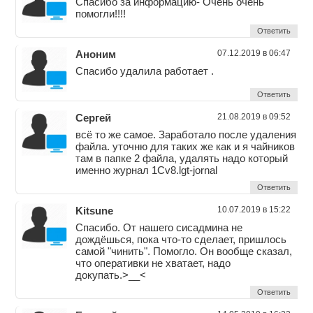
Спасибо за информацию- Очень очень
помогли!!!!
Ответить
Аноним
07.12.2019 в 06:47
Спасибо удалила работает .
Ответить
Сергей
21.08.2019 в 09:52
всё то же самое. Заработало после удаления
файла. уточню для таких же как и я чайников
там в папке 2 файла, удалять надо который
именно журнал 1Cv8.lgt-jornal
Ответить
Kitsune
10.07.2019 в 15:22
Спасибо. От нашего сисадмина не
дождёшься, пока что-то сделает, пришлось
самой "чинить". Помогло. Он вообще сказал,
что оперативки не хватает, надо
докупать.>__<
Ответить