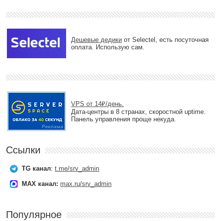
Дешевые дедики
от Selectel, есть посуточная
оплата. Использую сам.
VPS от 14₽/день.
Дата-центры в 8 странах, скоростной uptime.
Панель управления проще некуда.
Ссылки
TG канал
:
t.me/srv_admin
MAX канал:
max.ru/srv_admin
Популярное