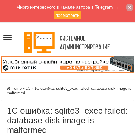
Много интересного в канале автора в Telegram →
посмотреть
Home
»
1C
»
1C ошибка: sqlite3_exec failed: database disk image is
malformed
1C ошибка: sqlite3_exec failed:
database disk image is
malformed