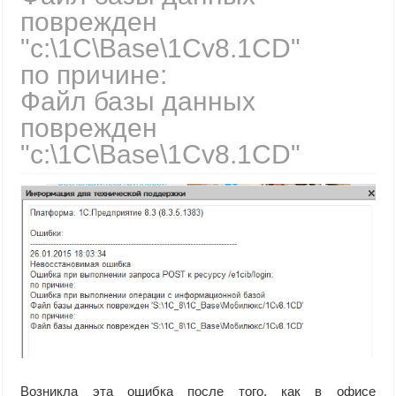
поврежден
"c:\1C\Base\1Cv8.1CD"
по причине:
Файл базы данных
поврежден
"c:\1C\Base\1Cv8.1CD"
Возникла эта ошибка после того, как в офисе