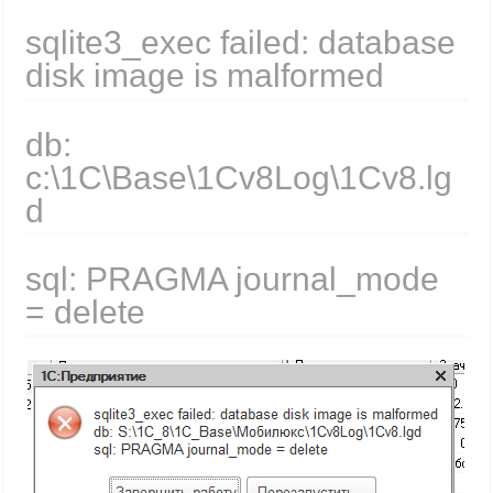
sqlite3_exec failed: database
disk image is malformed
db:
c:\1C\Base\1Cv8Log\1Cv8.lg
d
sql: PRAGMA journal_mode
= delete