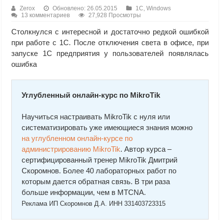
Zerox
Обновлено: 26.05.2015
1C
,
Windows
13 комментариев
27,928 Просмотры
Столкнулся с интересной и достаточно редкой ошибкой
при работе с 1С. После отключения света в офисе, при
запуске 1С предприятия у пользователей появлялась
ошибка
Углубленный онлайн-курс по MikroTik
Научиться настраивать MikroTik с нуля или
систематизировать уже имеющиеся знания можно
на углубленном онлайн-курcе по
администрированию MikroTik
. Автор курcа –
сертифицированный тренер MikroTik Дмитрий
Скоромнов. Более 40 лабораторных работ по
которым дается обратная связь. В три раза
больше информации, чем в MTCNA.
Реклама ИП Скоромнов Д.А. ИНН 331403723315