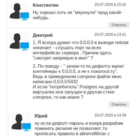
Констянтин
29.07.2020 в 15:42
Ну хорошо хоть не "мяукнули" прод какой-
нибудь.
Ответить
Дмитрий
29.07.2020 в 13:41
1. Я всегда думал что 0.0.0.0 в выводе netstat
означает - слушать порт на всех
интерфейсах сервера . Причем здесь
"смотрит напрямую в инет" ?
2. По поводу - " зачем-то по дефолту мапит
контейнеры к 0.0.0.0, а не к локалхосту".
Ведь в приведенном compose файле явно
написано 0.0.0.0:5432
И если "потребитель" Postgres на другой
виртуалке или запущен в другом стеке
compose, то как иначе ?
Ответить
Юрий
29.07.2020 в 14:39
ну если дефолт пароль и юзера разрабам
поменять религия не позволяет, то
прописать правило в айпитейблах с