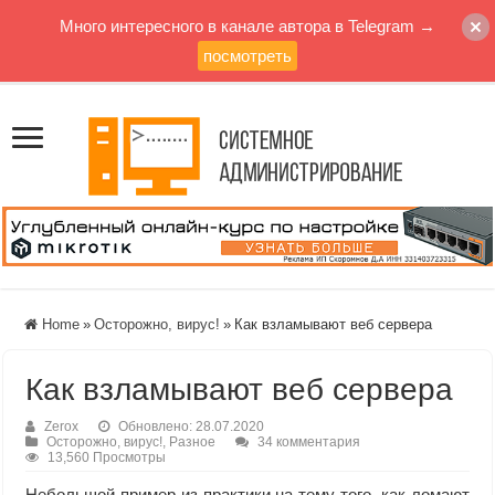
Много интересного в канале автора в Telegram →
посмотреть
Home
»
Осторожно, вирус!
»
Как взламывают веб сервера
Как взламывают веб сервера
Zerox
Обновлено: 28.07.2020
Осторожно, вирус!
,
Разное
34 комментария
13,560 Просмотры
Небольшой пример из практики на тему того, как ломают