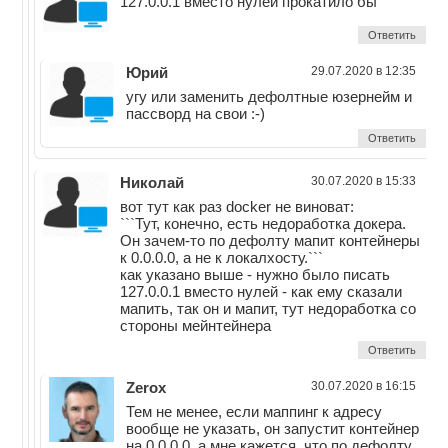
127.0.0.1 вместо нулей прокатило бы
Ответить
Юрий
29.07.2020 в 12:35
угу или заменить дефолтные юзернейм и
пассворд на свои :-)
Ответить
Николай
30.07.2020 в 15:33
вот тут как раз docker не виноват:
```Тут, конечно, есть недоработка докера.
Он зачем-то по дефолту мапит контейнеры
к 0.0.0.0, а не к локалхосту.```
как указано выше - нужно было писать
127.0.0.1 вместо нулей - как ему сказали
мапить, так он и мапит, тут недоработка со
стороны мейнтейнера
Ответить
Zerox
30.07.2020 в 16:15
Тем не менее, если маппинг к адресу
вообще не указать, он запустит контейнер
на 0.0.0.0, а мне кажется, что по дефолту