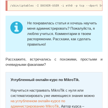
/sbin/iptables -I DOCKER-USER -i eth0 -p tcp --dport 5432
Не понравилась статья и хочешь научить
меня администрировать? Пожалуйста, я
люблю учиться. Комментарии в твоем
распоряжении. Расскажи, как сделать
правильно!
Расскажите, встречались с похожими, простыми и
очевидными факапами?
Углубленный онлайн-курс по MikroTik.
Научиться настраивать MikroTik с нуля или
систематизировать уже имеющиеся знания можно
на углубленном онлайн-курcе по
администрированию MikroTik
. Автор курcа –