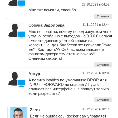
27.10.2023 в 04:58
Мне тут помогли, спасибо.
Ответить
Собака Задолбака
11.11.2021 в 12:44
Мне не понятно, почему перед запуском чего
угодно, особенно с выходом на 0.0.0.0 нельзя
сменить данные учётной записи на
корректные, для балбесов же написали "фих
ме"!! Как так-то?? Сейчас всем знакомым
фанатам докера эту статью покажу!!!
Оленизм какой-то!
Ответить
Артур
30.12.2020 в 10:04
А полика iptables по-умолчанию DROP для
INPUT , FORWARD не спасает? Пусть
слушает все интерфейсы, а попадут только
если разрешить?
Ответить
Zerox
30.12.2020 в 10:14
Если не ошибаюсь, docker сам управляет