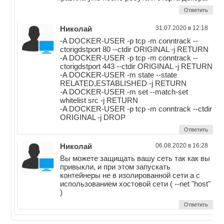
Ответить
Николай
31.07.2020 в 12:18
-A DOCKER-USER -p tcp -m conntrack --
ctorigdstport 80 --ctdir ORIGINAL -j RETURN
-A DOCKER-USER -p tcp -m conntrack --
ctorigdstport 443 --ctdir ORIGINAL -j RETURN
-A DOCKER-USER -m state --state
RELATED,ESTABLISHED -j RETURN
-A DOCKER-USER -m set --match-set
whitelist src -j RETURN
-A DOCKER-USER -p tcp -m conntrack --ctdir
ORIGINAL -j DROP
Ответить
Николай
06.08.2020 в 16:28
Вы можете защищать вашу сеть так как вы
привыкли, и при этом запускать
контейнеры не в изолированной сети а с
использованием хостовой сети ( --net "host"
)
Ответить