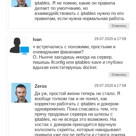
iptables. Я не помню, какие он правила
делает по умолчанию, но
взаимодействовать с iptables нужно по его
правилам, если нужна нормальная работа.
Ответить
Ivan
29.07.2020 в 17:09
» встречались с похожими, простыми и
очевидными факапами?
О. Нынче заходишь иногда на сервер,
пишешь ifconfig или iptables-save и глубоко
вдыхая констатируешь docker.
Ответить
Zerox
29.07.2020 в 17:58
Да уж, простой жизни теперь не стало. Я
вообще толком так и не понял, как
корректно работать с iptables и докером
одновременно. Пока спасаюсь тем, что
прячу продовые сервера на шлюзы с
iptables, но не всегда это возможно. На
хостах с докером приходится вручную
колхозить скрипты, которые накидывают
правила уже после ребута и старта докера.