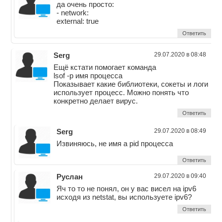
да очень просто:
- network:
external: true
Ответить
Serg
29.07.2020 в 08:48
Ещё кстати помогает команда
lsof -p имя процесса
Показывает какие библиотеки, сокеты и логи
использует процесс. Можно понять что
конкретно делает вирус.
Ответить
Serg
29.07.2020 в 08:49
Извиняюсь, не имя а pid процесса
Ответить
Руслан
29.07.2020 в 09:40
Яч то то не понял, он у вас висел на ipv6
исходя из netstat, вы используете ipv6?
Ответить