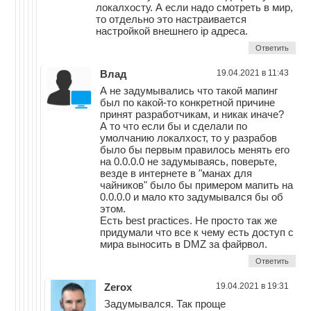
локалхосту. А если надо смотреть в мир,
то отдельно это настраивается
настройкой внешнего ip адреса.
Ответить
Влад
19.04.2021 в 11:43
А не задумывались что такой мапинг
был по какой-то конкретной причине
принят разработчикам, и никак иначе?
А то что если бы и сделали по
умолчанию локалхост, то у разрабов
было бы первым правилось менять его
на 0.0.0.0 не задумываясь, поверьте,
везде в интернете в "манах для
чайников" было бы примером мапить на
0.0.0.0 и мало кто задумывался бы об
этом.
Есть best practices. Не просто так же
придумали что все к чему есть доступ с
мира выносить в DMZ за файрвол.
Ответить
Zerox
19.04.2021 в 19:31
Задумывался. Так проще