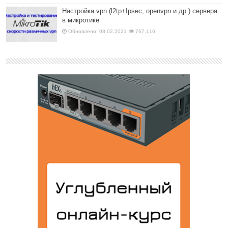
Настройка vpn (l2tp+Ipsec, openvpn и др.) сервера
в микротике
Обновлено: 08.02.2021
767,116