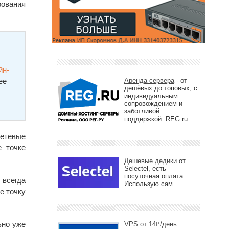
рования
йн-
ее
Аренда сервера
- от
дешёвых до топовых, с
индивидуальным
сопровождением и
заботливой
поддержкой. REG.ru
сетевые
е точке
Дешевые дедики
от
Selectel, есть
посуточная оплата.
 всегда
Использую сам.
е точку
ьно уже
VPS от 14₽/день.