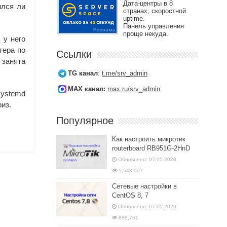
Дата-центры в 8
ился ли
странах, скоростной
uptime.
Панель управления
проще некуда.
 у него
тера по
Ссылки
 занята
TG канал
:
t.me/srv_admin
MAX канал:
max.ru/srv_admin
systemd
из.
Популярное
Как настроить микротик
routerboard RB951G-2HnD
Обновлено: 07.05.2020
1,548,007
Сетевые настройки в
CentOS 8, 7
Обновлено: 07.05.2020
888,761