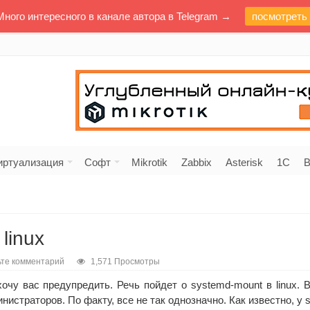
Много интересного в канале автора в Telegram →
посмотреть
иртуализация
Софт
Mikrotik
Zabbix
Asterisk
1C
В
linux
ьте комментарий
1,571 Просмотры
очу вас предупредить. Речь пойдет о systemd-mount в linux. 
страторов. По факту, все не так однозначно. Как известно, у 