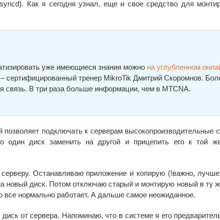
mesyncd). Как я сегодня узнал, еще и свое средство для монти
ематизировать уже имеющиеся знания можно
на углубленном онла
а – сертифицированный тренер MikroTik Дмитрий Скоромнов. Бол
я связь. В три раза больше информации, чем в MTCNA.
рый позволяет подключать к серверам высокопроизводительные 
о один диск заменить на другой и прицепить его к той ж
 серверу. Останавливаю приложение и копирую (!важно, лучше
на новый диск. Потом отключаю старый и монтирую новый в ту ж
о все нормально работает. А дальше самое неожиданное.
диск от сервера. Напоминаю, что в системе я его предварител