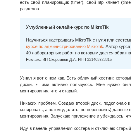
есть свой планировщик (timer), свой ntp клиент (ti
разделов.
Углубленный онлайн-курс по MikroTik
Научиться настраивать MikroTik с нуля или сист
курcе по администрированию MikroTik
. Автор курc
40 лабораторных работ по которым дается обратна
Реклама ИП Скоромнов Д.А. ИНН 331403723315
Узнал я вот о нем как. Есть облачный хостинг, кото
диски. Я ими активно пользуюсь. Мне нужно был
монтирования, что и старый.
Никаких проблем. Создаю второй диск, подключаю к
копировать, а потом удалять, не переносить) данные 
монтирования. Запускаю приложение и убеждаюсь, чт
Иду в панель управления хостера и отключаю старый 