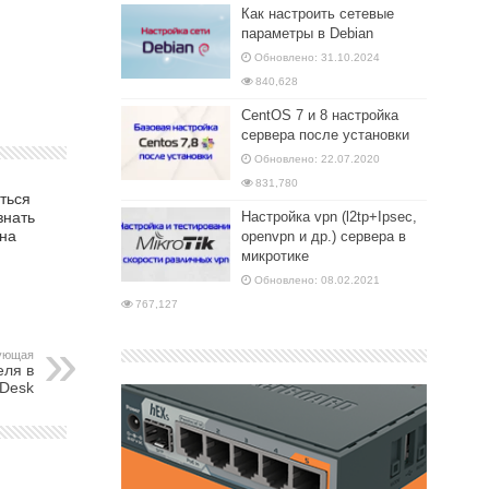
Как настроить сетевые
параметры в Debian
Обновлено: 31.10.2024
840,628
CentOS 7 и 8 настройка
сервера после установки
Обновлено: 22.07.2020
831,780
ться
знать
Настройка vpn (l2tp+Ipsec,
 на
openvpn и др.) сервера в
микротике
Обновлено: 08.02.2021
767,127
ующая
еля в
Desk