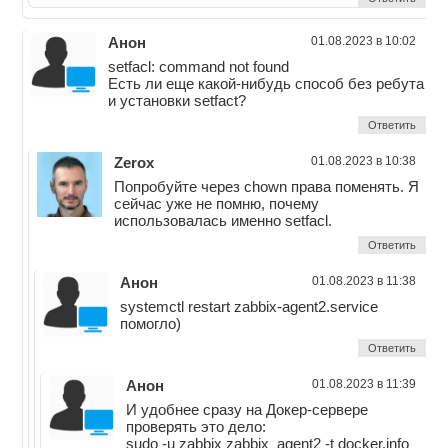
Анон
01.08.2023 в 10:02
setfacl: command not found
Есть ли еще какой-нибудь способ без ребута
и установки setfact?
Ответить
Zerox
01.08.2023 в 10:38
Попробуйте через chown права поменять. Я
сейчас уже не помню, почему
использовалась именно setfacl.
Ответить
Анон
01.08.2023 в 11:38
systemctl restart zabbix-agent2.service
помогло)
Ответить
Анон
01.08.2023 в 11:39
И удобнее сразу на Докер-сервере
проверять это дело:
sudo -u zabbix zabbix_agent2 -t docker.info