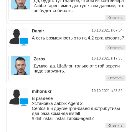
Да, будет. Тут главное, чтобы из контейнера
Zabbix_agent имел доступ к тем данным, что
он будет собирать.
Ответить
Damir
16.10.2021 в 07:54
А есть возможность это на 4.2 организовать?
Ответить
Zerox
16.10.2021 в 17:33
Думаю, да. Шаблон только от этой версии
надо загрузить.
Ответить
mihonukr
10.10.2021 в 23:52
В разделе
Установка Zabbix Agent 2
Centos 8 и другие rpm-based дистрибутивы
два раза команда install
# dnf install install zabbix-agent2
Ответить