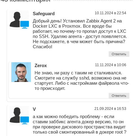
Safeguard
10.11.2024 в 22:54
Добрый день! Установил Zabbix Agent 2 на
Docker LXC в Proxmox. Все вроде бы
работает, но почему-то пропал доступ к LXC
по SSH. Удаляю агента - доступ появляется.
Не подскажете, в чем может быть причина?
Спасибо!
Ответить
Zerox
11.11.2024 в 10:06
Не знаю, ни разу с таким не сталкивался.
Смотрите на службу sshd, возможно она не
стартует. Либо с настройками файрвола что-
то происходит.
Ответить
V
21.09.2024 в 16:53
а как можно победить проблему - если
ставим заббикс агента докер версию, то он
при проверке дискового пространства видит
только свой смонтированный в докере root ?