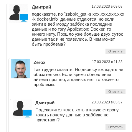
Дмитрий
17.03.2023 в 09:08
подскажите, по "zabbix_get -s xxx.xxx.xxx.xxx
-k docker.info" данные отдаются, но если
зайти в веб морду заббиска последние
данные и по тэгу Application: Docker, то
ничего нету. Прошло уже больше двух суток
данные так и не появились. В чем может
быть проблема?
Ответить
Zerox
17.03.2023 в 11:33
Так трудно сказать. Но двое суток ждать не
обязательно. Если время обновления
айтема прошло, а данных нет, то какие-то
проблемы.
Ответить
Дмитрий
20.03.2023 в 05:37
Подскажите,пжлст, хоть в какую сторону
копать почему данные в заббикс не
прилетают?
Ответить