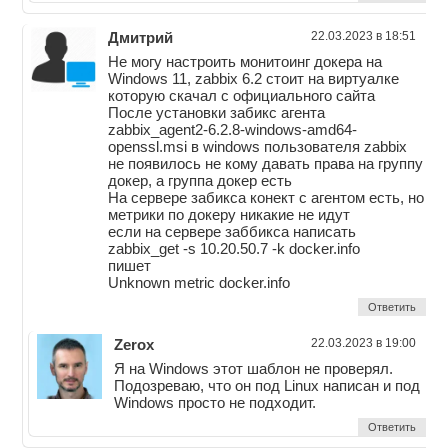
Дмитрий
22.03.2023 в 18:51
Не могу настроить монитоинг докера на
Windows 11, zabbix 6.2 стоит на виртуалке
которую скачал с официального сайта
После установки забикс агента
zabbix_agent2-6.2.8-windows-amd64-
openssl.msi в windows пользователя zabbix
не появилось не кому давать права на группу
докер, а группа докер есть
На сервере забикса конект с агентом есть, но
метрики по докеру никакие не идут
если на сервере заббикса написать
zabbix_get -s 10.20.50.7 -k docker.info
пишет
Unknown metric docker.info
Ответить
Zerox
22.03.2023 в 19:00
Я на Windows этот шаблон не проверял.
Подозреваю, что он под Linux написан и под
Windows просто не подходит.
Ответить