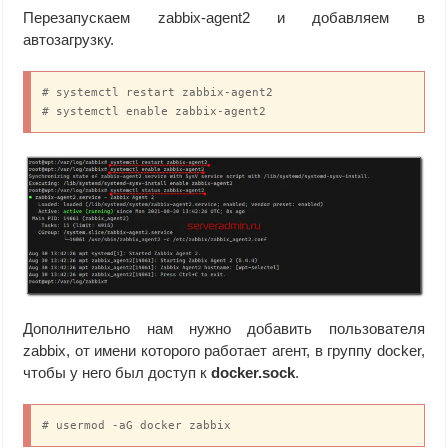
Перезапускаем zabbix-agent2 и добавляем в
автозагрузку.
# systemctl restart zabbix-agent2

# systemctl enable zabbix-agent2
Дополнительно нам нужно добавить пользователя
zabbix, от имени которого работает агент, в группу docker,
чтобы у него был доступ к
docker.sock
.
# usermod -aG docker zabbix