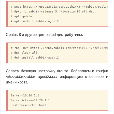
# wget https://repo.zabbix.com/zabbix/5.4/debian/pool/main
# dpkg -i zabbix-release_5.4-1+debian10_all.deb

# apt update

# apt install zabbix-agent2
Centos 8 и другие rpm-based дистрибутивы:
# rpm -Uvh https://repo.zabbix.com/zabbix/5.4/rhel/8/x86_6
# dnf clean all

# dnf install zabbix-agent2
Делаем базовую настройку агента. Добавляем в конфиг
/etc/zabbix/zabbix_agent2.conf
информацию о сервере и
имени хоста.
Server=10.20.1.1

ServerActive=10.20.1.1

Hostname=docker-host