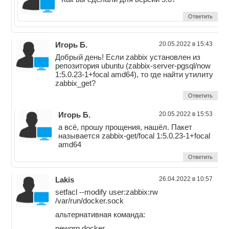
Ответить
Игорь Б.
20.05.2022 в 15:43
Добрый день! Если zabbix установлен из
репозитория ubuntu (zabbix-server-pgsql/now
1:5.0.23-1+focal amd64), то где найти утилиту
zabbix_get?
Ответить
Игорь Б.
20.05.2022 в 15:53
а всё, прошу прощения, нашёл. Пакет
называется zabbix-get/focal 1:5.0.23-1+focal
amd64
Ответить
Lakis
26.04.2022 в 10:57
setfacl --modify user:zabbix:rw
/var/run/docker.sock
альтернативная команда:
newgrp docker