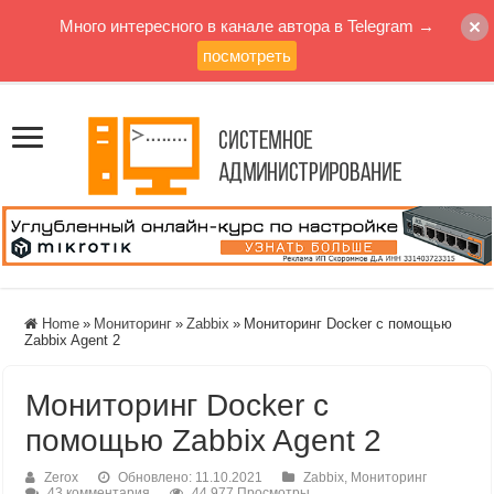
Много интересного в канале автора в Telegram →
посмотреть
Home
»
Мониторинг
»
Zabbix
»
Мониторинг Docker с помощью
Zabbix Agent 2
Мониторинг Docker с
помощью Zabbix Agent 2
Zerox
Обновлено: 11.10.2021
Zabbix
,
Мониторинг
43 комментария
44,977 Просмотры