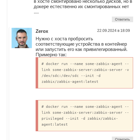
в хосте смонтировано несколько дисков, но в
докере естественно их смонтированных нет
....
Ответить
Zerox
22.09.2024 в 18:09
Нужно с хоста пробросить
соответствующие устройства в контейнер
или запустить его как привилегированный.
Примерно так:
# docker run --name some-zabbix-agent --
link some-zabbix-server:zabbix-server -v
/dev/sdc:/dev/sdc --init -d
zabbix/zabbix-agent:latest
# docker run --name some-zabbix-agent --
link some-zabbix-server:zabbix-server --
privileged --init -d zabbix/zabbix-
agent:latest
Ответить