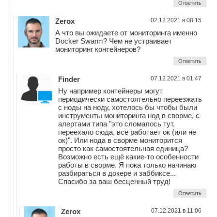
Ответить
Zerox
02.12.2021 в 08:15
А что вы ожидаете от мониторинга именно
Docker Swarm? Чем не устраивает
мониторинг контейнеров?
Ответить
Finder
07.12.2021 в 01:47
Ну например контейнеры могут
периодически самостоятельно переезжать
с ноды на ноду, хотелось бы чтобы были
инструменты мониторинга нод в сворме, с
алертами типа "это сломалось тут,
переехало сюда, всё работает ок (или не
ок)". Или нода в сворме мониторится
просто как самостоятельная единица?
Возможно есть ещё какие-то особенности
работы в сворме. Я пока только начинаю
разбираться в докере и заббиксе...
Спасибо за ваш бесценный труд!
Ответить
Zerox
07.12.2021 в 11:06