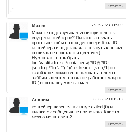
Ответить
Maxim
26.06.2023 в 15:09
Может кто докручивал мониторинг логов
внутри контейнеров? Пытаюсь создать
прототип чтобы он при дисковери брал ID
контейнера и подставлял его в путь к логам(
но никак не сростается цветочек(
Нужно как то так брать
log[/var/lib/docker/containers/{#ID}/{#ID}-
json.log,"\"log\":\"(.*)\",\"stream",,,skip,\1] но
такой ключ можно использовать только с
заббикс агентом а тогда не работает макрос
ID ( всю голову уже сломал
Ответить
Аноним
06.06.2023 в 15:10
контейнер перешел в статус exited (0) и
никакого сообщения не прилетело. Как это
можно мониторить?
Ответить