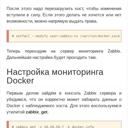
После этого надо перезагрузить хост, чтобы изменения
вступили в силу. Если этого делать не хочется или нет
возможности, можно напрямую выдать права.
# setfacl --modify user:zabbix:rw /var/run/docker.sock
Теперь переходим на сервер мониторинга Zabbix.
Дальнейшая настройка будет проходить там.
Настройка мониторинга
Docker
Первым делом зайдём в консоль Zabbix сервера и
убедимся, что он корректно может забирать данные о
Docker с наблюдаемого хоста. Для этого воспользуемся
утилитой
zabbix_get
.
# zabbix_get -s 10.20.50.7 -k docker.info