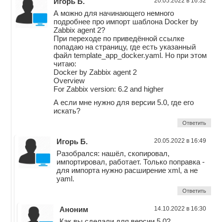
Игорь Б.
20.05.2022 в 16:32
А можно для начинающего немного
подробнее про импорт шаблона Docker by
Zabbix agent 2?
При переходе по приведённой ссылке
попадаю на страницу, где есть указанный
файл template_app_docker.yaml. Но при этом
читаю:
Docker by Zabbix agent 2
Overview
For Zabbix version: 6.2 and higher
А если мне нужно для версии 5.0, где его
искать?
Ответить
Игорь Б.
20.05.2022 в 16:49
Разобрался: нашёл, скопировал,
импортировал, работает. Только поправка -
для импорта нужно расширение xml, а не
yaml.
Ответить
Аноним
14.10.2022 в 16:30
Как вы сделали для версии 5.0?