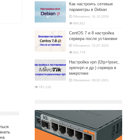
Как настроить сетевые
параметры в Debian
Обновлено: 31.10.2024
840,621
CentOS 7 и 8 настройка
сервера после установки
Обновлено: 22.07.2020
831,779
Настройка vpn (l2tp+Ipsec,
openvpn и др.) сервера в
микротике
Обновлено: 08.02.2021
767,116
ться
знать
 на