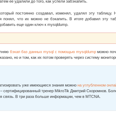
тем ее удалили до того, как успели забэкапить.
оторый постоянно создавал, изменял, удалял эту таблицу. 
я понял, что их можно не бэкапить. В итоге добавил эту та
добавить еще один ключ к mysqldump.
олняю
бэкап баз данных mysql с помощью mysqldump
можно поч
азано, но и том, как их потом проверять через систему монитор
ематизировать уже имеющиеся знания можно
на углубленном онла
а – сертифицированный тренер MikroTik Дмитрий Скоромнов. Бол
я связь. В три раза больше информации, чем в MTCNA.