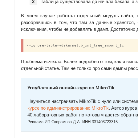
Таблица существовала до начала бэкапа, а за
В моем случае работал отдельный модуль сайта, к
разобравшись в том, что там за данные хранятся, 
исключения, чтобы не добавлять в дамп. Достаточно 
--ignore-table=vdakernel.b_xml_tree_import_1c
Проблема исчезла. Более подробно о том, как я вып
отдельной статье. Там не только про сами дампы расск
Углубленный онлайн-курс по MikroTik.
Научиться настраивать MikroTik с нуля или сист
курcе по администрированию MikroTik
. Автор курc
40 лабораторных работ по которым дается обратна
Реклама ИП Скоромнов Д.А. ИНН 331403723315