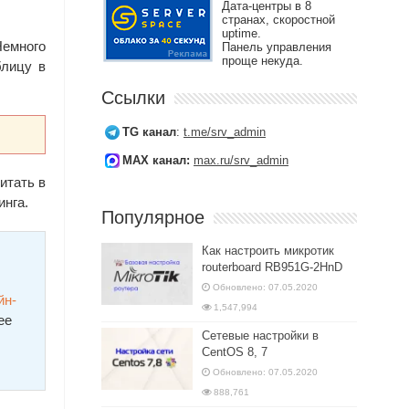
Дата-центры в 8
странах, скоростной
uptime.
Немного
Панель управления
проще некуда.
блицу в
Ссылки
TG канал
:
t.me/srv_admin
MAX канал:
max.ru/srv_admin
итать в
инга.
Популярное
Как настроить микротик
routerboard RB951G-2HnD
Обновлено: 07.05.2020
йн-
1,547,994
ее
Сетевые настройки в
CentOS 8, 7
Обновлено: 07.05.2020
888,761