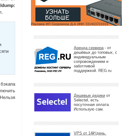
ldump:
л.
и
Аренда сервера
- от
сяти
дешёвых до топовых, с
индивидуальным
сопровождением и
заботливой
поддержкой. REG.ru
 бэкапа
ключить
Дешевые дедики
от
 Нельзя
Selectel, есть
посуточная оплата.
Использую сам.
VPS от 14₽/день.