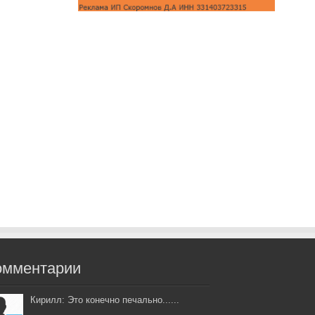
омментарии
Кирилл: Это конечно печально......