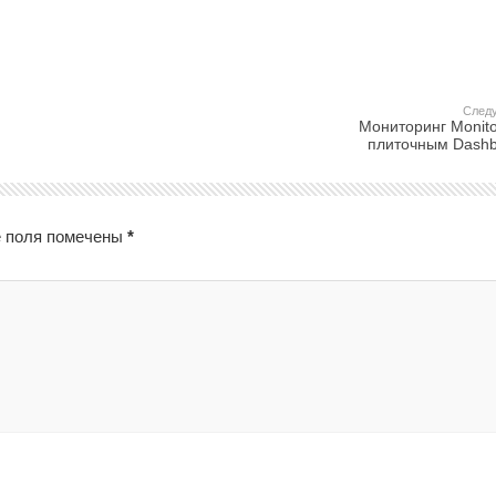
След
Мониторинг Monito
плиточным Dash
 поля помечены
*