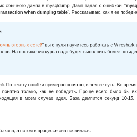
ю обычного дампа в mysqldump. Дамп падал с ошибкой: "
mysq
y transaction when dumping table
". Рассказываю, как я ее победи
й
компьютерных сетей
" вы с нуля научитесь работать с Wireshark 
олов. На протяжении курса надо будет выполнить более пятиде
й. По тексту ошибки примерно понятно, в чем ее суть. Во время
 понятно только, как ее победить. Проще всего было бы в
ходящая в моем случае идея. База дампится секунд 10-15.
экапа, а потом в процессе она появилась.