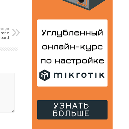
ующая
ror с
board