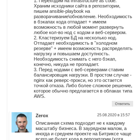
1. Переходим на Infrastructure as code.
Храним исходники сайта в репозитории,
пишем ansible-playbook на
разворачивание\обновление. Необходимость
в бэкапах кода отпадает + имеем
возможность в любой момент развернуть
любое кол-во нод с кодом и веб-сервером.
2. Кластеризуем БД на несколько нод.
Отпадает необходимость в "холодном
резерве" + имеем возможность распределять
нагрузку и повышаем доступность.
Необходимость снимать с него бэкап,
конечно, никуда не пропадает.
3. Перед нодами с веб-серверами ставим
балансировщик нагрузки. В простом случае -
nginx как реверс-прокси, но это остается
точкой отказа. Либо более сложное решение,
которое обычно предлагается в облаках типа
AWS.
Ответить
Zerox
25.08.2020 в 15:57
Описанная схема подходит не к каждому
масштабу бизнеса. В заурядном малом, а
иногда и среднем проекте на Битриксе чаще
всего не будет кода в репозитории (хотя