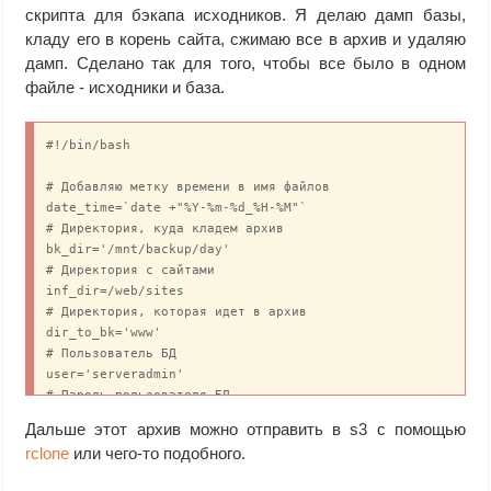
скрипта для бэкапа исходников. Я делаю дамп базы,
кладу его в корень сайта, сжимаю все в архив и удаляю
дамп. Сделано так для того, чтобы все было в одном
файле - исходники и база.
#!/bin/bash

# Добавляю метку времени в имя файлов

date_time=`date +"%Y-%m-%d_%H-%M"`

# Директория, куда кладем архив

bk_dir='/mnt/backup/day'

# Директория с сайтами

inf_dir=/web/sites

# Директория, которая идет в архив

dir_to_bk='www'

# Пользователь БД

user='serveradmin'

# Пароль пользователя БД

password='passmysql*%'

Дальше этот архив можно отправить в s3 с помощью
# Исключения по расширениям файла

rclone
или чего-то подобного.
exclude_ext='--exclude='*.log' --exclude='*.tmp''

# Исключения по директориям
