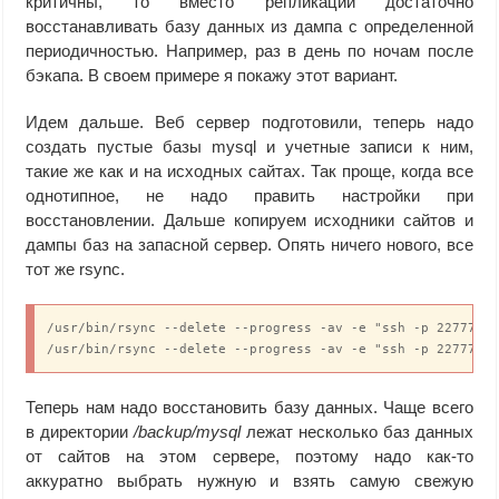
критичны, то вместо репликации достаточно
восстанавливать базу данных из дампа с определенной
периодичностью. Например, раз в день по ночам после
бэкапа. В своем примере я покажу этот вариант.
Идем дальше. Веб сервер подготовили, теперь надо
создать пустые базы mysql и учетные записи к ним,
такие же как и на исходных сайтах. Так проще, когда все
однотипное, не надо править настройки при
восстановлении. Дальше копируем исходники сайтов и
дампы баз на запасной сервер. Опять ничего нового, все
тот же rsync.
/usr/bin/rsync --delete --progress -av -e "ssh -p 22777" r
/usr/bin/rsync --delete --progress -av -e "ssh -p 22777" 
Теперь нам надо восстановить базу данных. Чаще всего
в директории
/backup/mysql
лежат несколько баз данных
от сайтов на этом сервере, поэтому надо как-то
аккуратно выбрать нужную и взять самую свежую