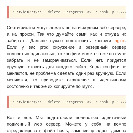
/usr/bin/rsync --delete --progress -av -e "ssh -p 22777" 
Сертификаты могут лежать не на исходном веб сервере,
а на прокси. Так что думайте сами, как и откуда их
забирать. Дальше нужно подготовить конфиги
nginx
.
Если у вас prod окружение и резервный сервер
полностью одинаковые, то конфиги можете тоже по rsync
забрать и не заморачиваться. Если нет, придется
вручную готовить для каждого сайта. Когда конфиги не
меняются, не проблема сделать один раз вручную. Если
меняются, то приводите окружение к идентичному
состоянию и так же их копируйте по rsync.
/usr/bin/rsync --delete --progress -av -e "ssh -p 22777" 
Вот и все. Мы подготовили полностью идентичный
подменный web сервер. Можете у себя на компе
отредактировать файл hosts, заменив ip адрес домена