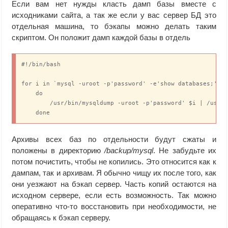
Если вам нет нужды класть дамп базы вместе с
exclude_dir='--exclude='wp-content/cache/*''

исходниками сайта, а так же если у вас сервер БД это
# Дамп базы данных кладу в корень сайта

отдельная машина, то бэкапы можно делать таким
/usr/bin/mysqldump --opt -v --no-create-db serveradmin -u$
скриптом. Он положит дамп каждой базы в отдель
# Бэкаплю сайт вместе с дампом базы

/usr/bin/tar ${exclude_ext} ${exclude_dir} -czvf  $bk_dir/
# Удаляю из корня сайта дамп БД

#!/bin/bash

/usr/bin/rm -rf $inf_dir/serveradmin.ru/www/mysql_servera
for i in `mysql -uroot -p'password' -e'show databases;' | 
    do 

	/usr/bin/mysqldump -uroot -p'password' $i | /usr/bin/gzip -c > /backup/mysql/`date +%Y-%m-%d`-$i.sql.gz;

    done
Архивы всех баз по отдельности будут сжаты и
положены в директорию
/backup/mysql
. Не забудьте их
потом почистить, чтобы не копились. Это относится как к
дампам, так и архивам. Я обычно чищу их после того, как
они уезжают на бэкап сервер. Часть копий остаются на
исходном сервере, если есть возможность. Так можно
оперативно что-то восстановить при необходимости, не
обращаясь к бэкап серверу.