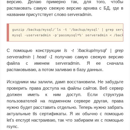
версию. Делаю примерно так, для того, чтобы
распаковать самую свежую версию архива с БД, где в
названии присутствует слово serveradmin.
gunzip /backup/mysql/`ls -t '/backup/mysql' | grep servera
mysql -userveradmin -p'passmysql*%' serveradmin < /backup
С помощью конструкции
ls -t '/backup/mysql' | grep
serveradmin | head -1
получаю самую свежую версию
файла с именем serveradmin. Я ее сначала
распаковываю, а потом заливаю в базу данных.
Исходники мы залили, дамп восстановили. Не забудьте
проверить права доступа на файлы сайтов. Веб сервер
должен иметь к ним доступ. Если структура
пользователей на подменном сервере другая, права
нужно будет расставить отдельно. Теперь нужно забрать
актуальные tls сертификаты. Я их обычно с помощью
let's encrypt настраиваю, так что забираем их с помощью
rsync.