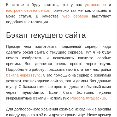
В статье я буду считать, что у вас
установлен
и
настроен сервер centos
примерно так же, как описано в
моих статья. В качестве
web сервера
выступает
подобная инсталляция.
Бэкап текущего сайта
Прежде чем подготовить подменный сервер, надо
сделать бэкап сайта с текущего сервера. Тут я не буду
ничего изобретать и показывать какие-то особые
приемы. Все делается очень просто через
rsync
.
Подробно его работу я рассказываю в статье - настройка
бэкапа через rsync
. С его помощью на сервер с бэкапами
уезжают как исходники сайтов, так и дампы баз данных
mysql. С базами тоже все просто - делаем обычный дамп
через
mysqldump
. Если база большая, нужны
инкрементные бэкапы - использую
Percona XtraBackup
.
Для долгосрочного хранения сжимаю исходники в архивы
и кладу куда-то в s3 или другое хранилище. Ниже пример