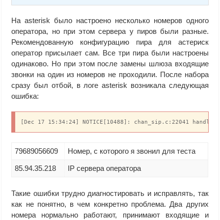
На asterisk было настроено несколько номеров одного
оператора, но при этом сервера у пиров были разные.
Рекомендованную конфигурацию пира для астериск
оператор присылает сам. Все три пира были настроены
одинаково. Но при этом после замены шлюза входящие
звонки на один из номеров не проходили. После набора
сразу был отбой, в логе asterisk возникала следующая
ошибка:
[Dec 17 15:34:24] NOTICE[10488]: chan_sip.c:22041 handle_
79689056609
Номер, с которого я звонил для теста
85.94.35.218
IP сервера оператора
Такие ошибки трудно диагностировать и исправлять, так
как не понятно, в чем конкретно проблема. Два других
номера нормально работают, принимают входящие и