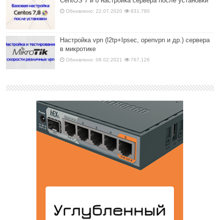
CentOS 7 и 8 настройка сервера после установки
Обновлено: 22.07.2020
831,780
Настройка vpn (l2tp+Ipsec, openvpn и др.) сервера
в микротике
Обновлено: 08.02.2021
767,126