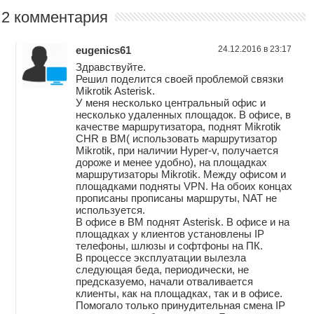
2 комментария
eugenics61
24.12.2016 в 23:17
Здравствуйте.
Решил поделится своей проблемой связки
Mikrotik Asterisk.
У меня несколько центральный офис и
несколько удаленных площадок. В офисе, в
качестве маршрутизатора, поднят Mikrotik
CHR в ВМ( использовать маршрутизатор
Mikrotik, при наличии Hyper-v, получается
дороже и менее удобно), на площадках
маршрутизаторы Mikrotik. Между офисом и
площадками подняты VPN. На обоих концах
прописаны прописаны маршруты, NAT не
используется.
В офисе в ВМ поднят Asterisk. В офисе и на
площадках у клиентов установлены IP
телефоны, шлюзы и софтфоны на ПК.
В процессе эксплуатации вылезла
следующая беда, периодически, не
предсказуемо, начали отваливается
клиенты, как на площадках, так и в офисе.
Помогало только принудительная смена IP