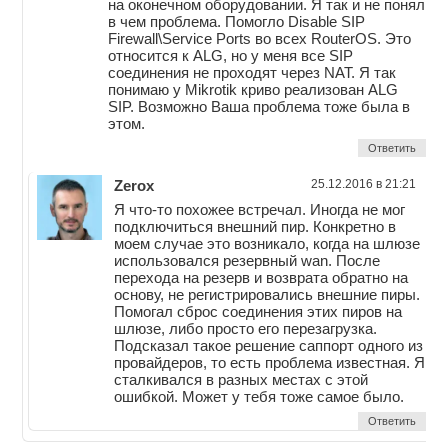
на оконечном оборудовании. Я так и не понял
в чем проблема. Помогло Disable SIP
Firewall\Service Ports во всех RouterOS. Это
относится к ALG, но у меня все SIP
соединения не проходят через NAT. Я так
понимаю у Mikrotik криво реализован ALG
SIP. Возможно Ваша проблема тоже была в
этом.
Ответить
Zerox
25.12.2016 в 21:21
Я что-то похожее встречал. Иногда не мог
подключиться внешний пир. Конкретно в
моем случае это возникало, когда на шлюзе
использовался резервный wan. После
перехода на резерв и возврата обратно на
основу, не регистрировались внешние пиры.
Помогал сброс соединения этих пиров на
шлюзе, либо просто его перезагрузка.
Подсказал такое решение саппорт одного из
провайдеров, то есть проблема известная. Я
сталкивался в разных местах с этой
ошибкой. Может у тебя тоже самое было.
Ответить