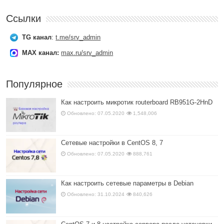
Ссылки
TG канал
:
t.me/srv_admin
MAX канал:
max.ru/srv_admin
Популярное
Как настроить микротик routerboard RB951G-2HnD
Обновлено: 07.05.2020
1,548,006
Сетевые настройки в CentOS 8, 7
Обновлено: 07.05.2020
888,761
Как настроить сетевые параметры в Debian
Обновлено: 31.10.2024
840,626