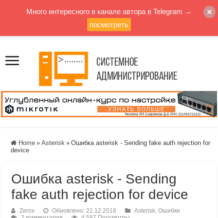
Много интересного в канале автора в Telegram →
посмотреть
Home
»
Asterisk
»
Ошибка asterisk - Sending fake auth rejection for
device
Ошибка asterisk - Sending
fake auth rejection for device
Zerox
Обновлено: 21.12.2018
Asterisk
,
Ошибки
2 комментария
4,587 Просмотры