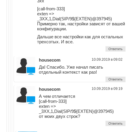
3хх
[call-from-333]
exten =>
_3XX,1,Dial(SIP/9${EXTEN}@397945)
Примерно так, настройки зависят от вашей
конфигурации.
Дальше все настройки как для остальных
трехсотых. И все.
Ответить
housecom
10.09.2019 в 09:02
Да! Спасибо. Уже начал писать
отдельный контекст как раз!
Ответить
housecom
10.09.2019 в 09:19
А чем отличается
[call-from-333]
exten =>
_3XX,1,Dial(SIP/9${EXTEN}@397945)
от моих двух строк?
Ответить