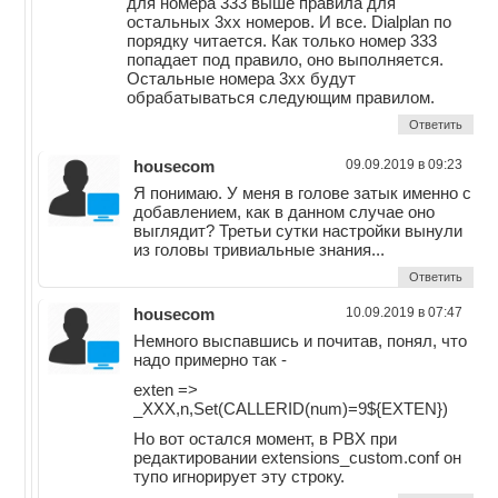
для номера 333 выше правила для
остальных 3хх номеров. И все. Dialplan по
порядку читается. Как только номер 333
попадает под правило, оно выполняется.
Остальные номера 3хх будут
обрабатываться следующим правилом.
Ответить
housecom
09.09.2019 в 09:23
Я понимаю. У меня в голове затык именно с
добавлением, как в данном случае оно
выглядит? Третьи сутки настройки вынули
из головы тривиальные знания...
Ответить
housecom
10.09.2019 в 07:47
Немного выспавшись и почитав, понял, что
надо примерно так -
exten =>
_XXX,n,Set(CALLERID(num)=9${EXTEN})
Но вот остался момент, в PBX при
редактировании extensions_custom.conf он
тупо игнорирует эту строку.