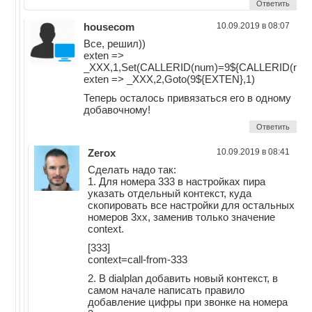
Ответить
housecom
10.09.2019 в 08:07
Все, решил))
exten =>
_XXX,1,Set(CALLERID(num)=9${CALLERID(num
exten => _XXX,2,Goto(9${EXTEN},1)
Теперь осталось привязаться его в одному
добавочному!
Ответить
Zerox
10.09.2019 в 08:41
Сделать надо так:
1. Для номера 333 в настройках пира
указать отдельный контекст, куда
скопировать все настройки для остальных
номеров 3хх, заменив только значение
context.
[333]
context=call-from-333
2. В dialplan добавить новый контекст, в
самом начале написать правило
добавление цифры при звонке на номера