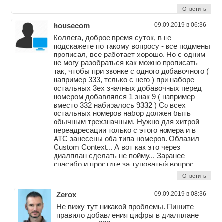
Ответить
housecom
09.09.2019 в 06:36
Коллега, доброе время суток, в не
подскажете по такому вопросу - все подмены
прописал, все работает хорошо. Но с одним
не могу разобраться как можно прописать
так, чтобы при звонке с одного добавочного (
например 333, только с него ) при наборе
остальных 3ех значных добавочных перед
номером добавлялся 1 знак 9 ( например
вместо 332 набиралось 9332 ) Со всех
остальных номеров набор должен быть
обычным трехзначным. Нужно для хитрой
переадресации только с этого номера и в
АТС занесены оба типа номеров. Облазил
Custom Context... А вот как это через
диалплан сделать не пойму... Заранее
спасибо и простите за туповатый вопрос...
Ответить
Zerox
09.09.2019 в 08:36
Не вижу тут никакой проблемы. Пишите
правило добавления цифры в диалплане