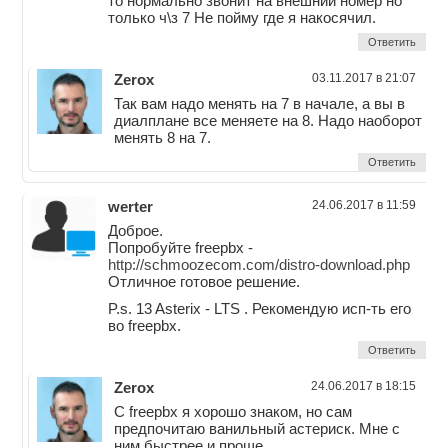
то нормально звонит на внешний номер но
только ч\з 7 Не пойму где я накосячил.
Ответить
Zerox
03.11.2017 в 21:07
Так вам надо менять на 7 в начале, а вы в
диалплане все меняете на 8. Надо наоборот
менять 8 на 7.
Ответить
werter
24.06.2017 в 11:59
Доброе.
Попробуйте freepbx -
http://schmoozecom.com/distro-download.php
Отличное готовое решение.
P.s. 13 Asterix - LTS . Рекомендую исп-ть его
во freepbx.
Ответить
Zerox
24.06.2017 в 18:15
С freepbx я хорошо знаком, но сам
предпочитаю ванильный астериск. Мне с
ним быстрее и проще.