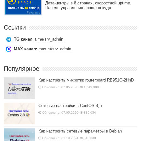
Дата-центры в 8 странах, скоростной uptime.
Панель управления проще некуда.
Ссылки
TG канал
:
t.me/srv_admin
MAX канал:
max.ru/srv_admin
Популярное
Как настроить микротик routerboard RB951G-2HnD
Обновлено: 07.05.2020
1,549,988
Сетевые настройки в CentOS 8, 7
Обновлено: 07.05.2020
889,054
Как настроить сетевые параметры в Debian
Обновлено: 31.10.2024
843,338