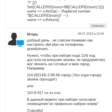
"7" ])?
Set(CALLERID(num)=8${CALLERID(num):1}))
same => n,NoOp(--- Replaced number
"${CALLERID(num)}" ---)
same => n,Return()
Ответить
Игорь
09.07.2020 в 15:56
добрый день , не совсем понимаю как
настроить dial plan на телефонах
grandstream.
Нужно, чтобы при наборе кода 114( код
доступа на внешние звонки, не предприятие),
мог звонить на сотовые и меж город.
Например
114-(82144) 2-66-66 город ( без кода города
звонок проходит)
или
114-8-917 хх-хх-ххх
В данный момент при наборе голосовое
оповещение"не правильно набран номер"
Спасибо!