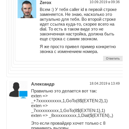
Zerox
10.09.2019 в 09:36
Всем :) У тебя caller id в первой строке
заменяется. Не знаю, насколько это
актуально для тебя. Во второй строке
идет ссылка куда-то, скорее всего на
dial. То есть в таком виде это не
законченная настройка, должна быть
еще строка с самим звонком.
Я же просто привел пример конкретно
звонка с изменением номера.
Ответить
Александр
18.04.2019 в 13:49
Правильно это делается вот так:
exten =>
_+7xxxxxxxxxx,1,GoTo(8${EXTEN:2},1)
exten =>
_7xxxxxxxxxx,1,GoTo(8${EXTEN:1},1)
exten => _8xxxxxxxxxx,1,Dial(${EXTEN},,)
Это если провайдер хочет только с 8
принимать вызовы.