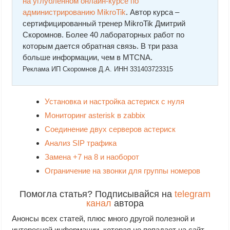
на углубленном онлайн-курcе по
администрированию MikroTik
. Автор курcа –
сертифицированный тренер MikroTik Дмитрий
Скоромнов. Более 40 лабораторных работ по
которым дается обратная связь. В три раза
больше информации, чем в MTCNA.
Реклама ИП Скоромнов Д.А. ИНН 331403723315
Установка и настройка астериск с нуля
Мониторинг asterisk в zabbix
Соединение двух серверов астериск
Анализ SIP трафика
Замена +7 на 8 и наоборот
Ограничение на звонки для группы номеров
Помогла статья? Подписывайся на
telegram
канал
автора
Анонсы всех статей, плюс много другой полезной и
интересной информации, которая не попадает на сайт.