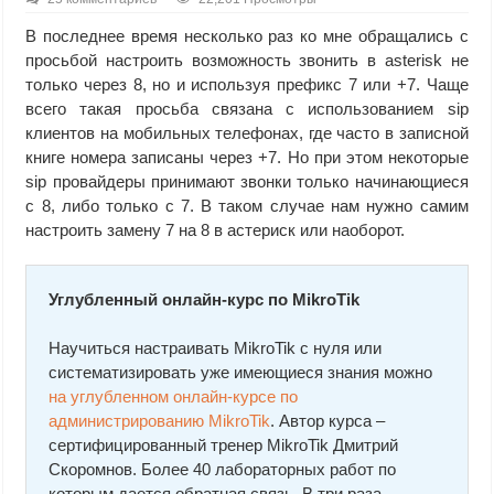
В последнее время несколько раз ко мне обращались с
просьбой настроить возможность звонить в asterisk не
только через 8, но и используя префикс 7 или +7. Чаще
всего такая просьба связана с использованием sip
клиентов на мобильных телефонах, где часто в записной
книге номера записаны через +7. Но при этом некоторые
sip провайдеры принимают звонки только начинающиеся
с 8, либо только с 7. В таком случае нам нужно самим
настроить замену 7 на 8 в астериск или наоборот.
Углубленный онлайн-курс по MikroTik
Научиться настраивать MikroTik с нуля или
систематизировать уже имеющиеся знания можно
на углубленном онлайн-курcе по
администрированию MikroTik
. Автор курcа –
сертифицированный тренер MikroTik Дмитрий
Скоромнов. Более 40 лабораторных работ по
которым дается обратная связь. В три раза