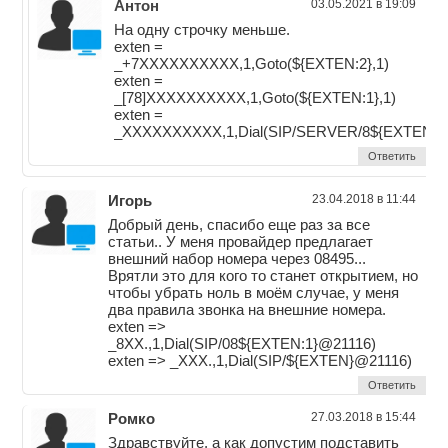
Антон
03.05.2021 в 19:09
На одну строчку меньше.
exten =
_+7XXXXXXXXXX,1,Goto(${EXTEN:2},1)
exten =
_[78]XXXXXXXXXX,1,Goto(${EXTEN:1},1)
exten =
_XXXXXXXXXX,1,Dial(SIP/SERVER/8${EXTEN},3
Ответить
Игорь
23.04.2018 в 11:44
Добрый день, спасибо еще раз за все
статьи.. У меня провайдер предлагает
внешний набор номера через 08495...
Врятли это для кого то станет открытием, но
чтобы убрать ноль в моём случае, у меня
два правила звонка на внешние номера.
exten =>
_8XX.,1,Dial(SIP/08${EXTEN:1}@21116)
exten => _XXX.,1,Dial(SIP/${EXTEN}@21116)
Ответить
Ромко
27.03.2018 в 15:44
Здравствуйте, а как допустим подставить