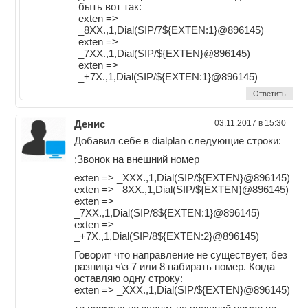
быть вот так:
exten =>
_8XX.,1,Dial(SIP/7${EXTEN:1}@896145)
exten =>
_7XX.,1,Dial(SIP/${EXTEN}@896145)
exten =>
_+7X.,1,Dial(SIP/${EXTEN:1}@896145)
Ответить
Денис
03.11.2017 в 15:30
Добавил себе в dialplan следующие строки:
;Звонок на внешний номер
exten => _XXX.,1,Dial(SIP/${EXTEN}@896145)
exten => _8XX.,1,Dial(SIP/${EXTEN}@896145)
exten =>
_7XX.,1,Dial(SIP/8${EXTEN:1}@896145)
exten =>
_+7X.,1,Dial(SIP/8${EXTEN:2}@896145)
Говорит что направление не существует, без
разница ч\з 7 или 8 набирать номер. Когда
оставляю одну строку:
exten => _XXX.,1,Dial(SIP/${EXTEN}@896145)