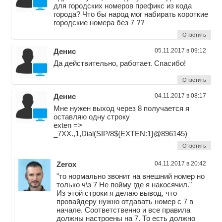
для городских номеров префикс из кода
города? Что бы народ мог набирать короткие
городские номера без 7 ??
Ответить
Денис
05.11.2017 в 09:12
Да действительно, работает. Спасибо!
Ответить
Денис
04.11.2017 в 08:17
Мне нужен выход через 8 получается я
оставляю одну строку
exten =>
_7XX.,1,Dial(SIP/8${EXTEN:1}@896145)
Ответить
Zerox
04.11.2017 в 20:42
"то нормально звонит на внешний номер но
только ч\з 7 Не пойму где я накосячил."
Из этой строки я делаю вывод, что
провайдеру нужно отдавать номер с 7 в
начале. Соответственно и все правила
должны настроены на 7. То есть должно