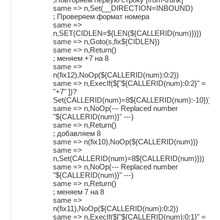
same => n,Set(__DIRECTION=INBOUND)
; Проверяем формат номера
same =>
n,SET(CIDLEN=${LEN(${CALLERID(num)})})
same => n,Goto(s,fix${CIDLEN})
same => n,Return()
; меняем +7 на 8
same =>
n(fix12),NoOp(${CALLERID(num):0:2})
same => n,ExecIf($["${CALLERID(num):0:2}" =
"+7" ])?
Set(CALLERID(num)=8${CALLERID(num):-10}))
same => n,NoOp(--- Replaced number
"${CALLERID(num)}" ---)
same => n,Return()
; добавляем 8
same => n(fix10),NoOp(${CALLERID(num)})
same =>
n,Set(CALLERID(num)=8${CALLERID(num)}))
same => n,NoOp(--- Replaced number
"${CALLERID(num)}" ---)
same => n,Return()
; меняем 7 на 8
same =>
n(fix11),NoOp(${CALLERID(num):0:2})
same => n,ExecIf($["${CALLERID(num):0:1}" =