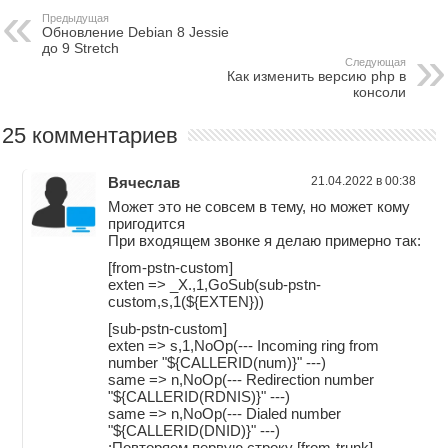
Предыдущая
Обновление Debian 8 Jessie
до 9 Stretch
Следующая
Как изменить версию php в
консоли
25 комментариев
Вячеслав
21.04.2022 в 00:38
Может это не совсем в тему, но может кому
пригодится
При входящем звонке я делаю примерно так:
[from-pstn-custom]
exten => _X.,1,GoSub(sub-pstn-
custom,s,1(${EXTEN}))
[sub-pstn-custom]
exten => s,1,NoOp(--- Incoming ring from
number "${CALLERID(num)}" ---)
same => n,NoOp(--- Redirection number
"${CALLERID(RDNIS)}" ---)
same => n,NoOp(--- Dialed number
"${CALLERID(DNID)}" ---)
;Повторяем первую строку [from-trunk]