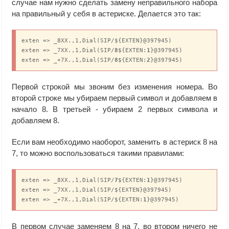
случае нам нужно сделать замену неправильного набора
на правильный у себя в астериске. Делается это так:
exten => _8XX.,1,Dial(SIP/${EXTEN}@397945)

exten => _7XX.,1,Dial(SIP/
8
${EXTEN:
1
}@397945)

exten => _+7X.,1,Dial(SIP/
8
${EXTEN:
2
}@397945)
Первой строкой мы звоним без изменения номера. Во
второй строке мы убираем первый символ и добавляем в
начало 8. В третьей - убираем 2 первых символа и
добавляем 8.
Если вам необходимо наоборот, заменить в астериск 8 на
7, то можно воспользоваться такими правилами:
exten => _8XX.,1,Dial(SIP/
7
${EXTEN:
1
}@397945)

exten => _7XX.,1,Dial(SIP/${EXTEN}@397945)

exten => _+7X.,1,Dial(SIP/${EXTEN:
1
}@397945)
В первом случае заменяем 8 на 7, во втором ничего не