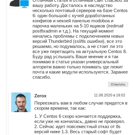
Отличная статья и отличный сайт спасибо за
вашу работу. Досталось в наследство
несколько почтовый серверов на базе Centos
6: один большой с кучей доработанных
конфигов и некоей панелью modoboa и
парочка маленьких на 5-10 ящиков (iredmail
postfixadmin и т.д.). На текущий момент
начались проблемы с подключением новых
версий Thunderbird (ssl/tls ошибки), все это
решаемо, но подумалось, а не стоит ли это
все уже перетащить на актуальную Centos 8.
Буду рад услышать Ваше мнение и я так
понимаю в статье указан универсальный
алгоритм важно только понимать где лежит
почта и какие модули используются. Заранее
спасибо.
Ответить
Zerox
11.08.2020 в 18:02
Переезжать вам в любом случае придется в
скором времени, так как:
1. У Centos 6 скоро кончается поддержка,
если уже не кончилась, давно не проверял.
2. Сейчас идет повсеместный отказ от tls
версий ниже 1.3. Весь старый софт будет