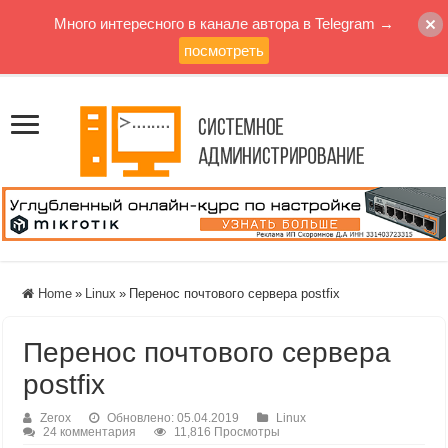
Много интересного в канале автора в Telegram →
посмотреть
Home
»
Linux
»
Перенос почтового сервера postfix
Перенос почтового сервера
postfix
Zerox
Обновлено: 05.04.2019
Linux
24 комментария
11,816 Просмотры