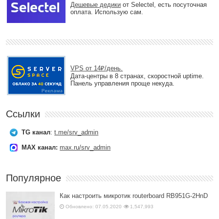
Дешевые дедики
от Selectel, есть посуточная
оплата. Использую сам.
VPS от 14₽/день.
Дата-центры в 8 странах, скоростной uptime.
Панель управления проще некуда.
Ссылки
TG канал
:
t.me/srv_admin
MAX канал:
max.ru/srv_admin
Популярное
Как настроить микротик routerboard RB951G-2HnD
Обновлено: 07.05.2020
1,547,993