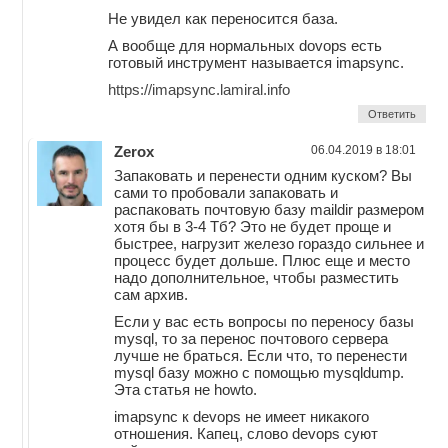
Не увидел как переносится база.
А вообще для нормальных dovops есть
готовый инструмент называется imapsync.
https://imapsync.lamiral.info
Ответить
Zerox
06.04.2019 в 18:01
Запаковать и перенести одним куском? Вы
сами то пробовали запаковать и
распаковать почтовую базу maildir размером
хотя бы в 3-4 Тб? Это не будет проще и
быстрее, нагрузит железо гораздо сильнее и
процесс будет дольше. Плюс еще и место
надо дополнительное, чтобы разместить
сам архив.
Если у вас есть вопросы по переносу базы
mysql, то за перенос почтового сервера
лучше не браться. Если что, то перенести
mysql базу можно с помощью mysqldump.
Эта статья не howto.
imapsync к devops не имеет никакого
отношения. Капец, слово devops суют