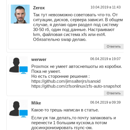
Zerox
10.04.2019 в 11:43
Так тут невозможно советовать что-то. От
ситуации, дисков, сервера зависит. В общем
случае, я делаю один раздел под систему
30-50 гб, один под данные. Настраивают
lvm, файловая система xfs или ext4.
Обязательно swap делаю.
Ответить
werwer
06.04.2019 в 19:07
Proxmox не умеет автоснепшоты из коробки.
Пока не умеет.
Но есть сторонние решения :
https://github.com/jimsalterjrs/sanoid
https://github.com/zfsonlinux/zfs-auto-snapshot
Ответить
Mike
06.04.2019 в 09:39
Какое-то трешь написан в статье.
Если уж так делать,то почту запаковать и
перенести 1 большим куском,а потом
досинхронизировать rsync-ом.