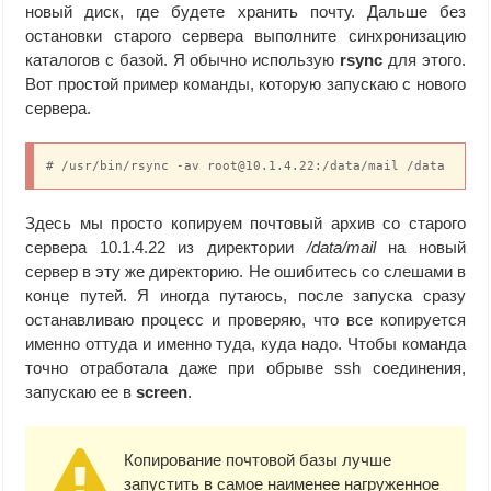
новый диск, где будете хранить почту. Дальше без
остановки старого сервера выполните синхронизацию
каталогов с базой. Я обычно использую
rsync
для этого.
Вот простой пример команды, которую запускаю с нового
сервера.
# /usr/bin/rsync -av root@10.1.4.22:/data/mail /data
Здесь мы просто копируем почтовый архив со старого
сервера 10.1.4.22 из директории
/data/mail
на новый
сервер в эту же директорию. Не ошибитесь со слешами в
конце путей. Я иногда путаюсь, после запуска сразу
останавливаю процесс и проверяю, что все копируется
именно оттуда и именно туда, куда надо. Чтобы команда
точно отработала даже при обрыве ssh соединения,
запускаю ее в
screen
.
Копирование почтовой базы лучше
запустить в самое наименее нагруженное