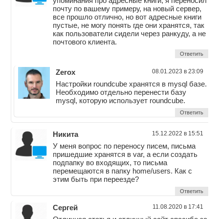
упоминания про адресные книги, я переносил
почту по вашему примеру, на новый сервер,
все прошло отлично, но вот адресные книги
пустые, не могу понять где они хранятся, так
как пользователи сидели через ранкуду, а не
почтового клиента.
Ответить
Zerox
08.01.2023 в 23:09
Настройки roundcube хранятся в mysql базе.
Необходимо отдельно перенести базу
mysql, которую использует roundcube.
Ответить
Никита
15.12.2022 в 15:51
У меня вопрос по переносу писем, письма
пришедшие хранятся в var, а если создать
подпапку во входящих, то письма
перемещаются в папку home/users. Как с
этим быть при переезде?
Ответить
Сергей
11.08.2020 в 17:41