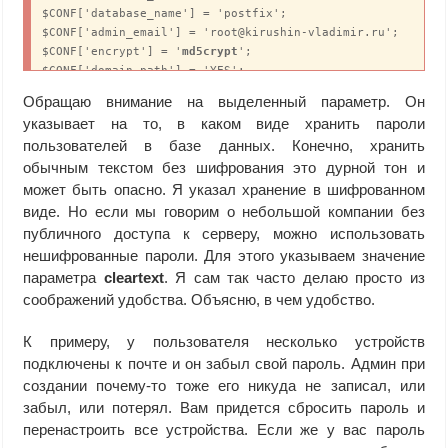
$CONF['database_name'] = 'postfix';

$CONF['admin_email'] = 'root@kirushin-vladimir.ru';

$CONF['encrypt'] = '
md5crypt
';

$CONF['domain_path'] = 'YES';

$CONF['domain_in_mailbox'] = 'YES';

Обращаю внимание на выделенный параметр. Он
$CONF['transport_default'] = 'virtual';

указывает на то, в каком виде хранить пароли
$CONF['show_footer_text'] = 'YES';

пользователей в базе данных. Конечно, хранить
$CONF['footer_text'] = 'Return to 
обычным текстом без шифрования это дурной тон и
http://5.180.137.106/padmin/public/';

$CONF['footer_link'] = 
может быть опасно. Я указал хранение в шифрованном
'http://5.180.137.106/padmin/public/';

виде. Но если мы говорим о небольшой компании без
$CONF['default_aliases'] = array (

публичного доступа к серверу, можно использовать
 'abuse' => 'root',

нешифрованные пароли. Для этого указываем значение
 'hostmaster' => 'root',

параметра
cleartext
. Я сам так часто делаю просто из
 'postmaster' => 'root',

соображений удобства. Объясню, в чем удобство.
 'webmaster' => 'root'

);
К примеру, у пользователя несколько устройств
подключены к почте и он забыл свой пароль. Админ при
создании почему-то тоже его никуда не записал, или
забыл, или потерял. Вам придется сбросить пароль и
перенастроить все устройства. Если же у вас пароль