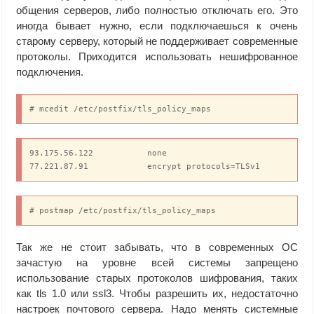
общения серверов, либо полностью отключать его. Это
smtp_tls_security_level = may

иногда бывает нужно, если подключаешься к очень
smtp_tls_loglevel = 1

старому серверу, который не поддерживает современные
smtpd_tls_security_level = may

протоколы. Приходится использовать нешифрованное
smtpd_tls_loglevel = 1

подключения.
smtpd_tls_received_header = yes

smtpd_tls_session_cache_timeout = 3600s

smtp_tls_session_cache_database = 
# mcedit /etc/postfix/tls_policy_maps
btree:$data_directory/smtp_tls_session_cache

smtpd_tls_key_file = /etc/postfix/certs/key.pem

smtpd_tls_cert_file = /etc/postfix/certs/cert.pem

93.175.56.122		none

tls_random_source = dev:/dev/urandom

77.221.87.91		encrypt protocols=TLSv1
smtpd_tls_mandatory_ciphers = low

smtpd_tls_ciphers = low

smtpd_tls_mandatory_protocols = !SSLv2,!SSLv3

smtp_tls_mandatory_protocols  = !SSLv2,!SSLv3

# postmap /etc/postfix/tls_policy_maps
smtp_tls_ciphers = low

smtp_tls_mandatory_ciphers = low

Так же не стоит забывать, что в современных ОС
smtp_tls_protocols = !SSLv2,!SSLv3

зачастую на уровне всей системы запрещено
smtp_tls_policy_maps = 
hash:/etc/postfix/tls_policy_maps

использование старых протоколов шифрования, таких
# фиксировать в логе имена серверов, выдающих 
как tls 1.0 или ssl3. Чтобы разрешить их, недостаточно
сообщение STARTTLS, поддержка TLS для которых не 
настроек почтового сервера. Надо менять системные