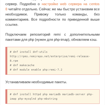
сервер. Подробно о
настройке web сервера на centos
8
читайте отдельно. Сейчас же мы быстро установим все
необходимое. Привожу только команды, без
комментариев. Все подробности по приведенной выше
ссылке.
Подключаем репозиторий remi с дополнительными
пакетами для php (нужен для php-imap), обновляем кэш.
# dnf install dnf-utils 
http://rpms.remirepo.net/enterprise/remi-release-
8.rpm

# dnf makecache

# dnf module enable php:remi-7.2
Устанавливаем необходимые пакеты.
# dnf install httpd php mariadb mariadb-server php-
imap php-mysqlnd php-mbstring