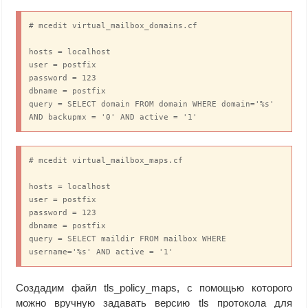
smtp_always_send_ehlo = yes

disable_vrfy_command = yes

# mcedit virtual_mailbox_domains.cf

smtpd_helo_restrictions = permit_mynetworks,

hosts = localhost

 permit_sasl_authenticated,

user = postfix

 reject_non_fqdn_helo_hostname,

password = 123

 reject_invalid_helo_hostname

dbname = postfix

query = SELECT domain FROM domain WHERE domain='%s' 
smtpd_data_restrictions = permit_mynetworks,

AND backupmx = '0' AND active = '1'
 permit_sasl_authenticated,

 reject_unauth_pipelining,

 reject_multi_recipient_bounce,

# mcedit virtual_mailbox_maps.cf

smtpd_sender_restrictions = permit_mynetworks,

 permit_sasl_authenticated,

hosts = localhost

 reject_non_fqdn_sender,

user = postfix

 reject_unknown_sender_domain

password = 123

dbname = postfix

smtpd_recipient_restrictions = permit_mynetworks,

query = SELECT maildir FROM mailbox WHERE 
 permit_sasl_authenticated,

username='%s' AND active = '1'
 reject_non_fqdn_recipient,

 reject_unknown_recipient_domain,

Создадим файл tls_policy_maps, с помощью которого
 reject_multi_recipient_bounce,

можно вручную задавать версию tls протокола для
 reject_unauth_destination,
