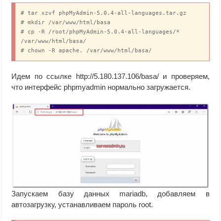
# tar xzvf phpMyAdmin-5.0.4-all-languages.tar.gz

# mkdir /var/www/html/basa

# cp -R /root/phpMyAdmin-5.0.4-all-languages/* 
/var/www/html/basa/

# chown -R apache. /var/www/html/basa/
Идем по ссылке http://5.180.137.106/basa/ и проверяем,
что интерфейс phpmyadmin нормально загружается.
Запускаем базу данных mariadb, добавляем в
автозагрузку, устанавливаем пароль root.