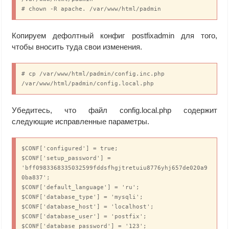
# chown -R apache. /var/www/html/padmin
Копируем дефолтный конфиг postfixadmin для того,
чтобы вносить туда свои изменения.
# cp /var/www/html/padmin/config.inc.php 
/var/www/html/padmin/config.local.php
Убедитесь, что файл config.local.php содержит
следующие исправленные параметры.
$CONF['configured'] = true;

$CONF['setup_password'] = 
'bff0983368335032599fddsfhgjtretuiu8776yhj657de020a9
0ba837';

$CONF['default_language'] = 'ru';

$CONF['database_type'] = 'mysqli';

$CONF['database_host'] = 'localhost';

$CONF['database_user'] = 'postfix';

$CONF['database_password'] = '123';
