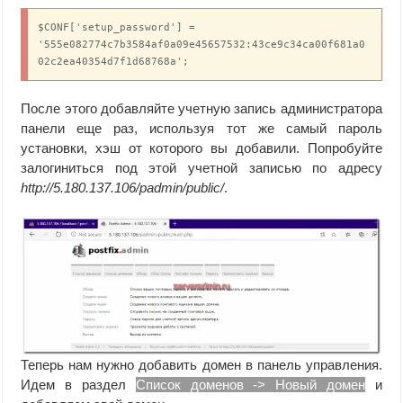
$CONF['setup_password'] = 
'555e082774c7b3584af0a09e45657532:43ce9c34ca00f681a0
02c2ea40354d7f1d68768a';
После этого добавляйте учетную запись администратора
панели еще раз, используя тот же самый пароль
установки, хэш от которого вы добавили. Попробуйте
залогиниться под этой учетной записью по адресу
http://5.180.137.106/padmin/public/
.
Теперь нам нужно добавить домен в панель управления.
Идем в раздел
Список доменов -> Новый домен
и