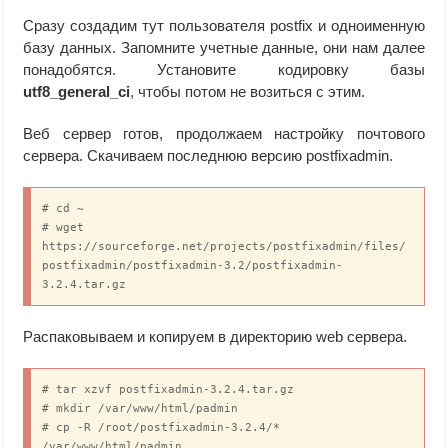
Сразу создадим тут пользователя postfix и одноименную
базу данных. Запомните учетные данные, они нам далее
понадобятся. Установите кодировку базы
utf8_general_ci
, чтобы потом не возиться с этим.
Веб сервер готов, продолжаем настройку почтового
сервера. Скачиваем последнюю версию postfixadmin.
# cd ~

# wget 
https://sourceforge.net/projects/postfixadmin/files/
postfixadmin/postfixadmin-3.2/postfixadmin-
3.2.4.tar.gz
Распаковываем и копируем в директорию web сервера.
# tar xzvf postfixadmin-3.2.4.tar.gz

# mkdir /var/www/html/padmin

# cp -R /root/postfixadmin-3.2.4/* 
/var/www/html/padmin
