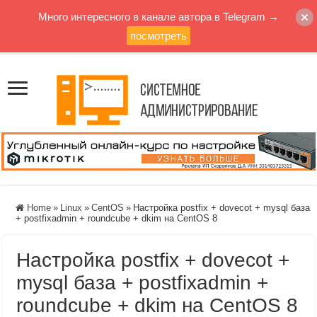
Много интересного в канале автора в Telegram →
посмотреть
Home
»
Linux
»
CentOS
»
Настройка postfix + dovecot + mysql база
+ postfixadmin + roundcube + dkim на CentOS 8
Настройка postfix + dovecot +
mysql база + postfixadmin +
roundcube + dkim на CentOS 8