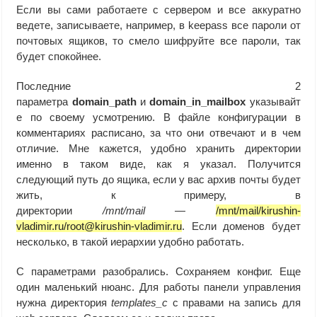
Если вы сами работаете с сервером и все аккуратно
ведете, записываете, например, в keepass все пароли от
почтовых ящиков, то смело шифруйте все пароли, так
будет спокойнее.
Последние 2
параметра
domain_path
и
domain_in_mailbox
указывайт
е по своему усмотрению. В файле конфигурации в
комментариях расписано, за что они отвечают и в чем
отличие. Мне кажется, удобно хранить директории
именно в таком виде, как я указал. Получится
следующий путь до ящика, если у вас архив почты будет
жить, к примеру, в
директории
/mnt/mail
—
/mnt/mail/kirushin-
vladimir.ru/root@kirushin-vladimir.ru
. Если доменов будет
несколько, в такой иерархии удобно работать.
С параметрами разобрались. Сохраняем конфиг. Еще
один маленький нюанс. Для работы панели управления
нужна директория
templates_c
с правами на запись для