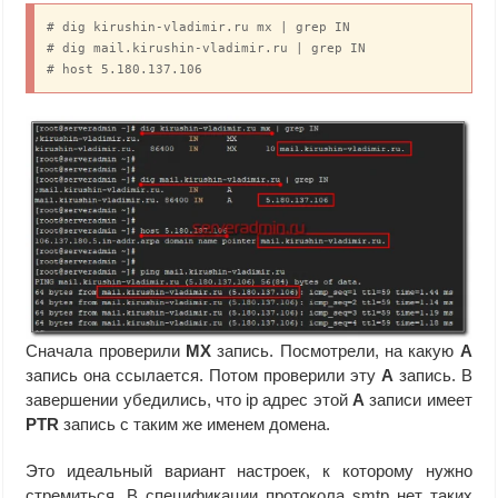
# dig kirushin-vladimir.ru mx | grep IN

# dig mail.kirushin-vladimir.ru | grep IN

# host 5.180.137.106
Сначала проверили
MX
запись. Посмотрели, на какую
А
запись она ссылается. Потом проверили эту
А
запись. В
завершении убедились, что ip адрес этой
А
записи имеет
PTR
запись с таким же именем домена.
Это идеальный вариант настроек, к которому нужно
стремиться. В спецификации протокола smtp нет таких