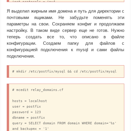
inet_protocols = ipv4

Я выделил жирным имя домена и путь для директории с
mydestination = localhost.$mydomain, localhost

почтовыми ящиками. Не забудьте поменять эти
unknown_local_recipient_reject_code = 550

параметры на свои. Сохраняем конфиг и продолжаем
mynetworks = 127.0.0.0/8, 10.1.4.22/32

настройку. В таком виде сервер еще не готов. Нужно
alias_maps = hash:/etc/aliases

теперь создать все то, что описано в файле
alias_database = hash:/etc/aliases

конфигурации. Создаем папку для файлов с
конфигурацией подключения к mysql и сами файлы
smtpd_banner = $myhostname ESMTP $mail_name

подключения.
debug_peer_level = 2

# Строки с PATH и ddd должны быть с отступом в виде 
# mkdir /etc/postfix/mysql && cd /etc/postfix/mysql
табуляции от начала строки

debugger_command =

    PATH=/bin:/usr/bin:/usr/local/bin:/usr/X11R6/bin

# mcedit relay_domains.cf

    ddd $daemon_directory/$process_name $process_id 
& sleep 5

hosts = localhost

user = postfix

sendmail_path = /usr/sbin/sendmail.postfix

password = 123

newaliases_path = /usr/bin/newaliases.postfix

dbname = postfix

mailq_path = /usr/bin/mailq.postfix

query = SELECT domain FROM domain WHERE domain='%s' 
setgid_group = postdrop

and backupmx = '1'
html_directory = no
