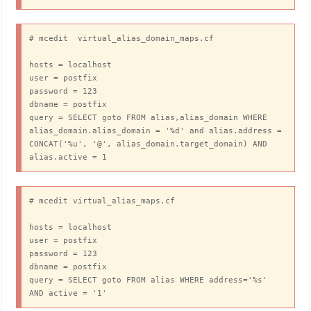
manpage_directory = /usr/share/man

sample_directory = /usr/share/doc/postfix-
2.10.1/samples

# mcedit  virtual_alias_domain_maps.cf

readme_directory = /usr/share/doc/postfix-
2.10.1/README_FILES

hosts = localhost

user = postfix

relay_domains = 
password = 123

mysql:/etc/postfix/mysql/relay_domains.cf

dbname = postfix

virtual_alias_maps = 
query = SELECT goto FROM alias,alias_domain WHERE 
mysql:/etc/postfix/mysql/virtual_alias_maps.cf,

alias_domain.alias_domain = '%d' and alias.address = 
CONCAT('%u', '@', alias_domain.target_domain) AND 
mysql:/etc/postfix/mysql/virtual_alias_domain_maps.c
alias.active = 1
f

virtual_mailbox_domains = 
mysql:/etc/postfix/mysql/virtual_mailbox_domains.cf

# mcedit virtual_alias_maps.cf

virtual_mailbox_maps = 
mysql:/etc/postfix/mysql/virtual_mailbox_maps.cf

hosts = localhost

user = postfix

smtpd_discard_ehlo_keywords = etrn, silent-discard

password = 123

smtpd_forbidden_commands = CONNECT GET POST

dbname = postfix

broken_sasl_auth_clients = yes

query = SELECT goto FROM alias WHERE address='%s' 
smtpd_delay_reject = yes

AND active = '1'
smtpd_helo_required = yes
