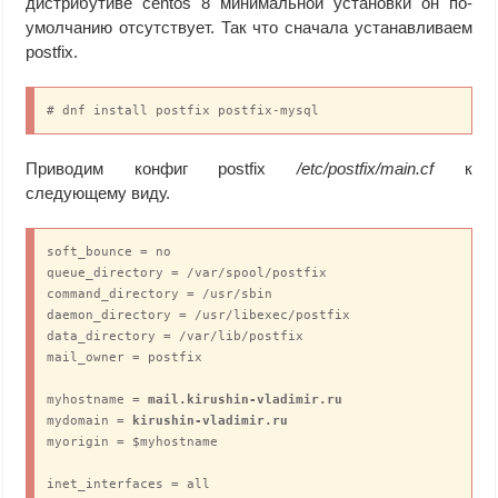
дистрибутиве centos 8 минимальной установки он по-
умолчанию отсутствует. Так что сначала устанавливаем
postfix.
# dnf install postfix postfix-mysql
Приводим конфиг postfix
/etc/postfix/main.cf
к
следующему виду.
soft_bounce = no

queue_directory = /var/spool/postfix

command_directory = /usr/sbin

daemon_directory = /usr/libexec/postfix

data_directory = /var/lib/postfix

mail_owner = postfix

myhostname = 
mail.kirushin-vladimir.ru
mydomain = 
kirushin-vladimir.ru
myorigin = $myhostname

inet_interfaces = all
