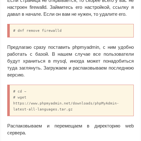
Если страница не открывается, то скорее всего у вас не
настроен firewalld. Займитесь его настройкой, ссылку я
давал в начале. Если он вам не нужен, то удалите его.
# dnf remove firewalld
Предлагаю сразу поставить phpmyadmin, с ним удобно
работать с базой. В нашем случае все пользователи
будут храниться в mysql, иногда может понадобиться
туда заглянуть. Загружаем и распаковываем последнюю
версию.
# cd ~

# wget 
https://www.phpmyadmin.net/downloads/phpMyAdmin-
latest-all-languages.tar.gz
Распаковываем и перемещаем в директорию web
сервера.