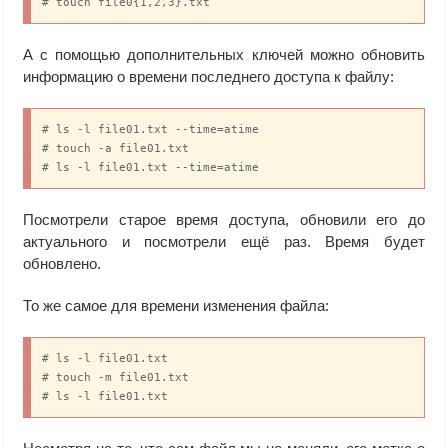
# touch file0{1,2,3}.txt
А с помощью дополнительных ключей можно обновить
информацию о времени последнего доступа к файлу:
# ls -l file01.txt --time=atime

# touch -a file01.txt

# ls -l file01.txt --time=atime
Посмотрели старое время доступа, обновили его до
актуального и посмотрели ещё раз. Время будет
обновлено.
То же самое для времени изменения файла:
# ls -l file01.txt

# touch -m file01.txt

# ls -l file01.txt