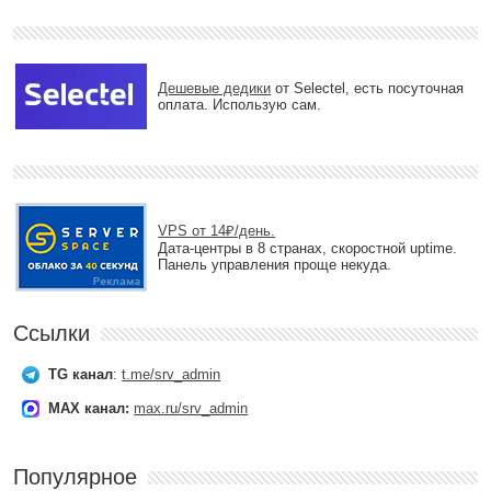
Дешевые дедики
от Selectel, есть посуточная
оплата. Использую сам.
VPS от 14₽/день.
Дата-центры в 8 странах, скоростной uptime.
Панель управления проще некуда.
Ссылки
TG канал
:
t.me/srv_admin
MAX канал:
max.ru/srv_admin
Популярное