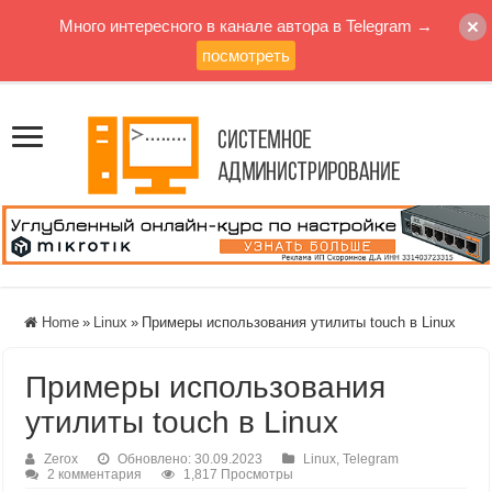
Много интересного в канале автора в Telegram →
посмотреть
Home
»
Linux
»
Примеры использования утилиты touch в Linux
Примеры использования
утилиты touch в Linux
Zerox
Обновлено: 30.09.2023
Linux
,
Telegram
2 комментария
1,817 Просмотры