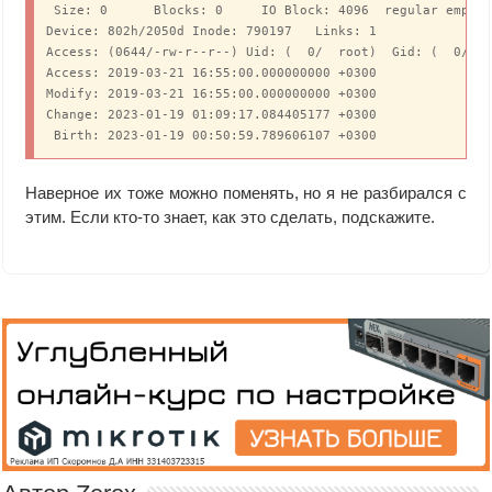
 Size: 0      Blocks: 0     IO Block: 4096  regular empty 
Device: 802h/2050d Inode: 790197   Links: 1

Access: (0644/-rw-r--r--) Uid: (  0/  root)  Gid: (  0/  r
Access: 2019-03-21 16:55:00.000000000 +0300

Modify: 2019-03-21 16:55:00.000000000 +0300

Change: 2023-01-19 01:09:17.084405177 +0300

 Birth: 2023-01-19 00:50:59.789606107 +0300
Наверное их тоже можно поменять, но я не разбирался с
этим. Если кто-то знает, как это сделать, подскажите.