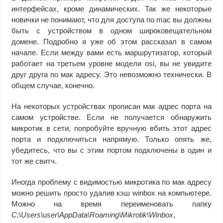
интерфейсах, кроме динамических. Так же некоторые
новички не понимают, что для доступа по mac вы должны
быть с устройством в одном широковещательном
домене. Подробно я уже об этом рассказал в самом
начале. Если между вами есть маршрутизатор, который
работает на третьем уровне модели osi, вы не увидите
друг друга по мак адресу. Это невозможно технически. В
общем случае, конечно.
На некоторых устройствах прописан мак адрес порта на
самом устройстве. Если не получается обнаружить
микротик в сети, попробуйте вручную вбить этот адрес
порта и подключиться напрямую. Только опять же,
убедитесь, что вы с этим портом подключены в один и
тот же свитч.
Иногда проблему с видимостью микротика по мак адресу
можно решить просто удалив кэш winbox на компьютере.
Можно на время переименовать папку
C:\Users\user\AppData\Roaming\Mikrotik\Winbox
,