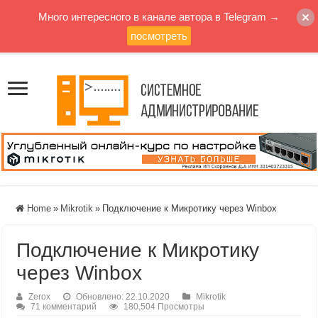
Много интересного в канале автора в Telegram →
посмотреть
Home
»
Mikrotik
»
Подключение к Микротику через Winbox
Подключение к Микротику
через Winbox
Zerox
Обновлено: 22.10.2020
Mikrotik
71 комментарий
180,504 Просмотры