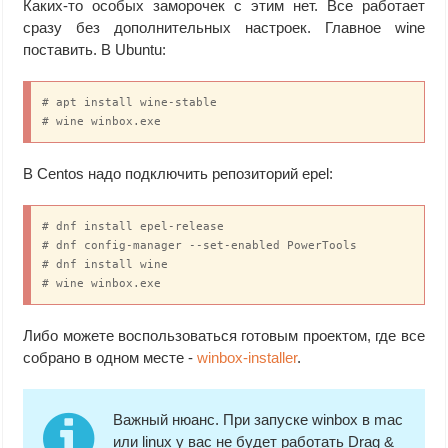
Каких-то особых заморочек с этим нет. Все работает
сразу без дополнительных настроек. Главное wine
поставить. В Ubuntu:
# apt install wine-stable

# wine winbox.exe
В Centos надо подключить репозиторий epel:
# dnf install epel-release

# dnf config-manager --set-enabled PowerTools

# dnf install wine

# wine winbox.exe
Либо можете воспользоваться готовым проектом, где все
собрано в одном месте -
winbox-installer
.
Важный нюанс. При запуске winbox в mac
или linux у вас не будет работать Drag &