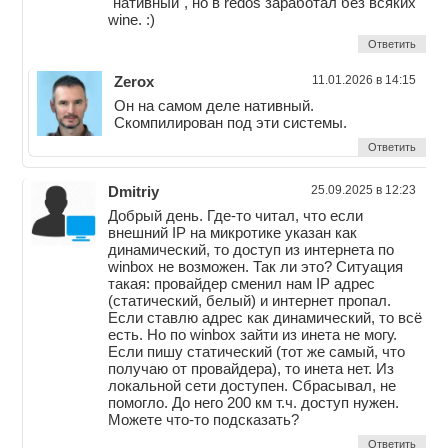
"нативный", но в redos заработал без всяких
wine. :)
Ответить
Zerox
11.01.2026 в 14:15
Он на самом деле нативный.
Скомпилирован под эти системы.
Ответить
Dmitriy
25.09.2025 в 12:23
Добрый день. Где-то читал, что если
внешний IP на микротике указан как
динамический, то доступ из интернета по
winbox не возможен. Так ли это? Ситуация
такая: провайдер сменил нам IP адрес
(статический, белый) и интернет пропал.
Если ставлю адрес как динамический, то всё
есть. Но по winbox зайти из инета не могу.
Если пишу статический (тот же самый, что
получаю от провайдера), то инета нет. Из
локальной сети доступен. Сбрасывал, не
помогло. До него 200 км т.ч. доступ нужен.
Можете что-то подсказать?
Ответить