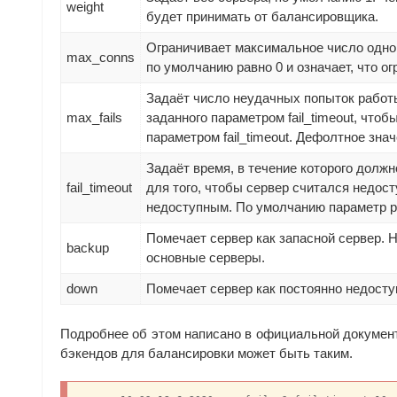
weight
будет принимать от балансировщика.
Ограничивает максимальное число одно
max_conns
по умолчанию равно 0 и означает, что ог
Задаёт число неудачных попыток работы
max_fails
заданного параметром fail_timeout, что
параметром fail_timeout. Дефолтное значе
Задаёт время, в течение которого долж
fail_timeout
для того, чтобы сервер считался недост
недоступным. По умолчанию параметр р
Помечает сервер как запасной сервер. Н
backup
основные серверы.
down
Помечает сервер как постоянно недосту
Подробнее об этом написано в официальной докумен
бэкендов для балансировки может быть таким.