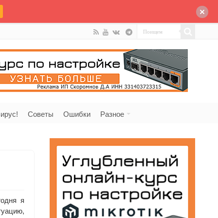
ирус!
Советы
Ошибки
Разное
годня я
туацию,