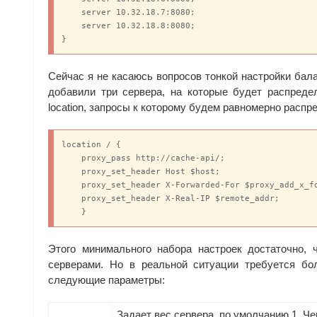
    server 10.32.18.7:8080;

    server 10.32.18.8:8080;

}
Сейчас я не касаюсь вопросов тонкой настройки бал
добавили три сервера, на которые будет распредел
location, запросы к которому будем равномерно распр
location / {

    proxy_pass http://cache-api/;

    proxy_set_header Host $host;

    proxy_set_header X-Forwarded-For $proxy_add_x_fo
    proxy_set_header X-Real-IP $remote_addr;

    }
Этого минимального набора настроек достаточно,
серверами. Но в реальной ситуации требуется бо
следующие параметры:
Задает вес сервера, по умолчанию 1. Ч