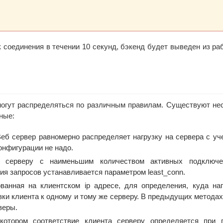




;
 соединения в течении 10 секунд, бэкенд будет выведен из ра
могут распределяться по различным правилам. Существуют не
ные:
еб сервер равномерно распределяет нагрузку на сервера с уч
онфигурации не надо.
 серверу с наименьшим количеством активных подключе
я запросов устанавливается параметром least_conn.
ванная на клиентском ip адресе, для определения, куда на
ки клиента к одному и тому же серверу. В предыдущих методах
веры.
котором соответствие клиента серверу определяется при 