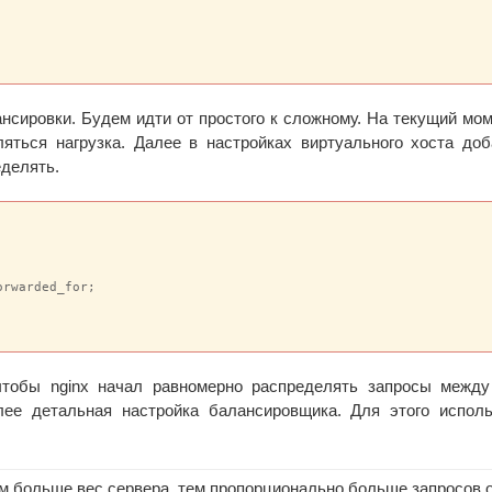
ансировки. Будем идти от простого к сложному. На текущий мо
яться нагрузка. Далее в настройках виртуального хоста до
еделять.
rwarded_for;

 чтобы nginx начал равномерно распределять запросы межд
лее детальная настройка балансировщика. Для этого испол
ем больше вес сервера, тем пропорционально больше запросов 