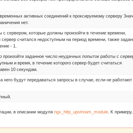
временных активных соединений к проксируемому серверу Зна
раничения нет.
 с сервером, которые должны произойти в течение времени,
бы сервер считался недоступным на период времени, также зада
ние - 1.
но произойти заданное число неудачных попыток работы с серв
упным и время, в течение которого сервер будет считаться
авен 10 секундам.
а него будут передаваться запросы в случае, если не работают
пный.
тации, в описании модуля
ngx_http_upstream_module
. К примеру