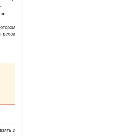
.
ов.
котором
м весов
взять и