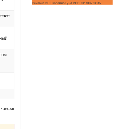
чение
нный
ером
, конфиг