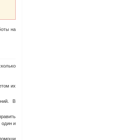
боты на
сколько
етом их
ний. В
править
 один и
помощи