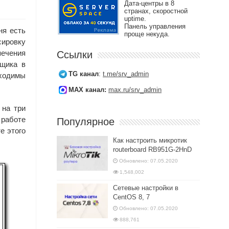
Дата-центры в 8
странах, скоростной
uptime.
Панель управления
ня есть
проще некуда.
сировку
печения
Ссылки
вщика в
TG канал
:
t.me/srv_admin
бходимы
MAX канал:
max.ru/srv_admin
 на три
 работе
Популярное
е этого
Как настроить микротик
routerboard RB951G-2HnD
Обновлено: 07.05.2020
1,548,002
Сетевые настройки в
CentOS 8, 7
Обновлено: 07.05.2020
888,761