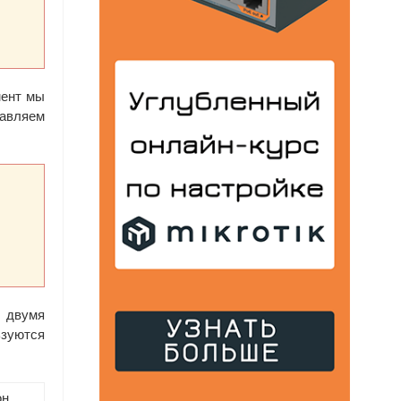
мент мы
бавляем
у двумя
ьзуются
он