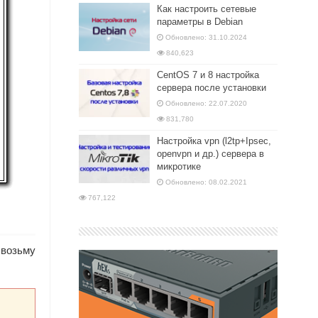
Как настроить сетевые
параметры в Debian
Обновлено: 31.10.2024
840,623
CentOS 7 и 8 настройка
сервера после установки
Обновлено: 22.07.2020
831,780
Настройка vpn (l2tp+Ipsec,
openvpn и др.) сервера в
микротике
Обновлено: 08.02.2021
767,122
 возьму