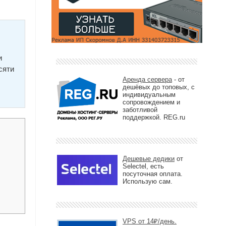
и
сяти
Аренда сервера
- от
дешёвых до топовых, с
индивидуальным
сопровождением и
заботливой
поддержкой. REG.ru
Дешевые дедики
от
Selectel, есть
посуточная оплата.
Использую сам.
VPS от 14₽/день.