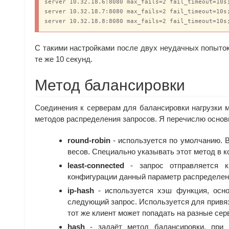
server 10.32.18.6:8080 max_fails=2 fail_timeout=10s;
server 10.32.18.7:8080 max_fails=2 fail_timeout=10s;
server 10.32.18.8:8080 max_fails=2 fail_timeout=10s
С такими настройками после двух неудачных попыток
те же 10 секунд.
Метод балансировки
Соединения к серверам для балансировки нагрузки 
методов распределения запросов. Я перечислю основ
round-robin
- используется по умолчанию. В
весов. Специально указывать этот метод в к
least-connected
- запрос отправляется к
конфигурации данный параметр распределени
ip-hash
- используется хэш функция, осно
следующий запрос. Используется для привяз
тот же клиент может попадать на разные сер
hash
- задаёт метод балансировки, при 