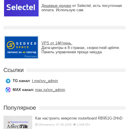
Дешевые дедики
от Selectel, есть посуточная
оплата. Использую сам.
VPS от 14₽/день.
Дата-центры в 8 странах, скоростной uptime.
Панель управления проще некуда.
Ссылки
TG канал
:
t.me/srv_admin
MAX канал:
max.ru/srv_admin
Популярное
Как настроить микротик routerboard RB951G-2HnD
Обновлено: 07.05.2020
1,548,051