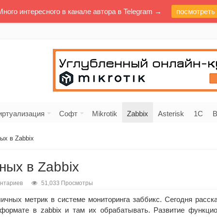
Много интересного в канале автора в Telegram →
посмотреть
иртуализация
Софт
Mikrotik
Zabbix
Asterisk
1C
В
ых в Zabbix
ных в Zabbix
ентариев
51,033 Просмотры
ичных метрик в системе мониторинга заббикс. Сегодня расска
 формате в zabbix и там их обрабатывать. Развитие функци