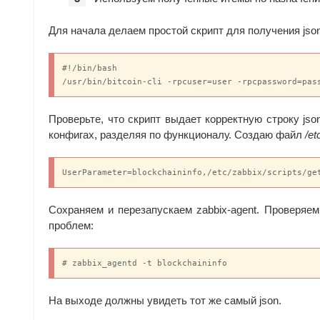
      "reject": {

        "status": true

Для начала делаем простой скрипт для получения jso
      }

    },

    {

#!/bin/bash

      "id": "bip65",

/usr/bin/bitcoin-cli -rpcuser=user -rpcpassword=pas
      "version": 4,

      "reject": {

Проверьте, что скрипт выдает корректную строку js
        "status": true

конфигах, разделяя по функционалу. Создаю файл
/et
      }

    }

  ],

UserParameter=blockchaininfo,/etc/zabbix/scripts/ge
  "bip9_softforks": {

    "csv": {

      "status": "active",

Сохраняем и перезапускаем zabbix-agent. Проверяем
      "startTime": 1456790400,

проблем:
      "timeout": 1493596800,

      "since": 770112

    },

# zabbix_agentd -t blockchaininfo
    "segwit": {

      "status": "active",

      "startTime": 1462060800,

На выходе должны увидеть тот же самый json.
      "timeout": 1493596800,
