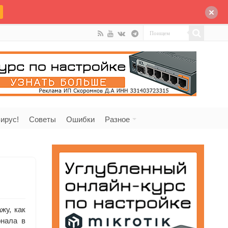
ирус!
Советы
Ошибки
Разное
жу, как
онала в