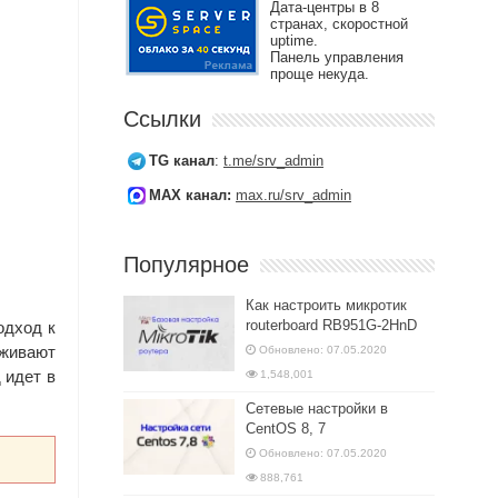
Дата-центры в 8
странах, скоростной
uptime.
Панель управления
проще некуда.
Ссылки
TG канал
:
t.me/srv_admin
MAX канал:
max.ru/srv_admin
Популярное
Как настроить микротик
routerboard RB951G-2HnD
одход к
рживают
Обновлено: 07.05.2020
 идет в
1,548,001
Сетевые настройки в
CentOS 8, 7
Обновлено: 07.05.2020
888,761