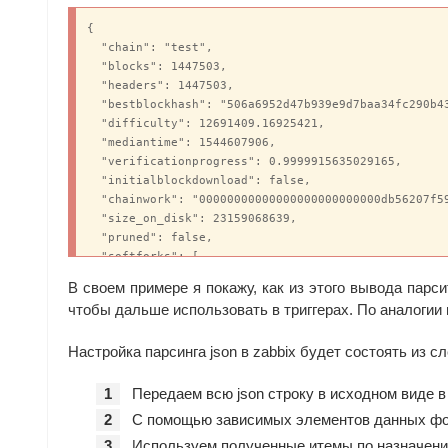
{

  "chain": "test",

  "blocks": 1447503,

  "headers": 1447503,

  "bestblockhash": "506a6952d47b939e9d7baa34fc290b43
  "difficulty": 12691409.16925421,

  "mediantime": 1544607906,

  "verificationprogress": 0.9999915635029165,

  "initialblockdownload": false,

  "chainwork": "00000000000000000000000000db56207f59
  "size_on_disk": 23159068639,

  "pruned": false,

  "softforks": [

    {

В своем примере я покажу, как из этого вывода парси
      "id": "bip34",

чтобы дальше использовать в триггерах. По аналогии
      "version": 2,

      "reject": {

Настройка парсинга json в zabbix будет состоять из 
        "status": true

      }

    },

Передаем всю json строку в исходном виде в
    {

С помощью зависимых элементов данных фо
      "id": "bip66",

Используем полученные итемы по назначени
      "version": 3,
