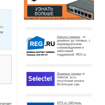
йн-
ее
Аренда сервера
- от
дешёвых до топовых, с
индивидуальным
сопровождением и
заботливой
поддержкой. REG.ru
Дешевые дедики
от
Selectel, есть
посуточная оплата.
Использую сам.
VPS от 14₽/день.
очитает