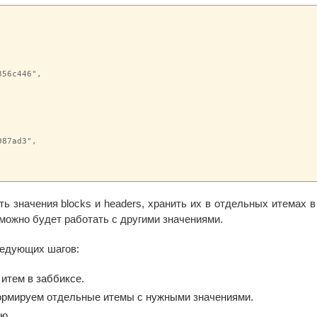
56c446",

87ad3",

ть значения blocks и headers, хранить их в отдельных итемах в 
 можно будет работать с другими значениями.
следующих шагов:
 итем в заббиксе.
рмируем отдельные итемы с нужными значениями.
ю.