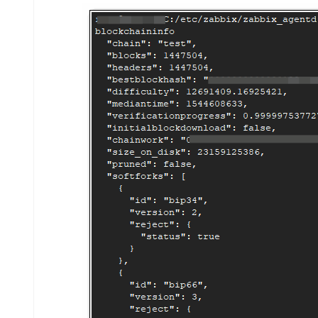
      "since": 834624

    }

  },

  "warnings": "Warning: unknown new rules activated 
}