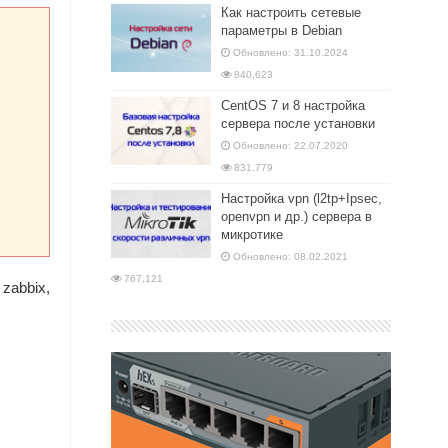
Как настроить сетевые
параметры в Debian
Обновлено: 31.10.2024
840,623
CentOS 7 и 8 настройка
сервера после установки
Обновлено: 22.07.2020
831,779
Настройка vpn (l2tp+Ipsec,
openvpn и др.) сервера в
микротике
Обновлено: 08.02.2021
767,121
zabbix,