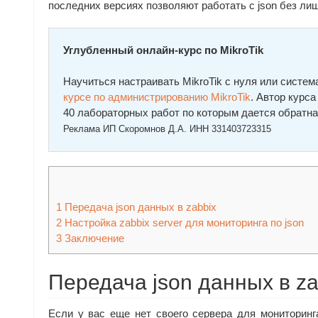
последних версиях позволяют работать с json без ли
Углубленный онлайн-курс по MikroTik
Научиться настраивать MikroTik с нуля или сист
курcе по администрированию MikroTik
. Автор курc
40 лабораторных работ по которым дается обратна
Реклама ИП Скоромнов Д.А. ИНН 331403723315
1
Передача json данных в zabbix
2
Настройка zabbix server для мониторинга по json
3
Заключение
Передача json данных в za
Если у вас еще нет своего сервера для мониторинг