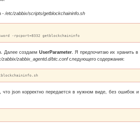
n -
/etc/zabbix/scripts/getblockchaininfo.sh
sword -rpcport=8332 getblockchaininfo
on. Далее создаем
UserParameter
. Я предпочитаю их хранить в
c/zabbix/zabbix_agentd.d/btc.conf
следующего содержания:
tblockchaininfo.sh
, что json корректно передается в нужном виде, без ошибок и