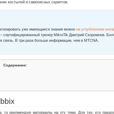
шних костылей и самописных скриптов.
ематизировать уже имеющиеся знания можно
на углубленном онла
а – сертифицированный тренер MikroTik Дмитрий Скоромнов. Бол
я связь. В три раза больше информации, чем в MTCNA.
Содержание:
bbix
а, то рекомендую материалы на эту тему. Для тех, кто предп