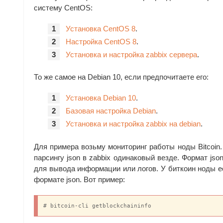
систему CentOS:
Установка CentOS 8
.
Настройка CentOS 8
.
Установка и настройка zabbix сервера
.
То же самое на Debian 10, если предпочитаете его:
Установка Debian 10
.
Базовая настройка Debian
.
Установка и настройка zabbix на debian
.
Для примера возьму мониторинг работы ноды Bitcoin.
парсингу json в zabbix одинаковый везде. Формат js
для вывода информации или логов. У биткоин ноды 
формате json. Вот пример:
# bitcoin-cli getblockchaininfo