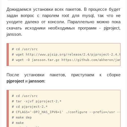
Дожидаемся установки всех пакетов. В процессе будет
задан вопрос с паролем root для mysql, так что не
уходите далеко от консоли. Параллельно можно пока
скачать исходники необходимых программ - pjproject,
jansson.
# cd /usr/src

# wget http://www.pjsip.org/release/2.4/pjproject-2.4.tar.
# wget -O jansson.tar.gz https://github.com/akheron/janss
После установки пакетов, приступаем к сборке
pjproject
и
jansson
:
# cd /usr/src

# tar -xjvf pjproject-2.*

# cd pjproject-2.*

# CFLAGS='-DPJ_HAS_IPV6=1' ./configure --prefix=/usr --ena
# make dep

# make
