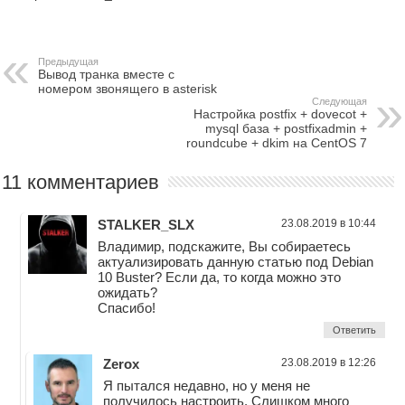
Предыдущая
Вывод транка вместе с
номером звонящего в asterisk
Следующая
Настройка postfix + dovecot +
mysql база + postfixadmin +
roundcube + dkim на CentOS 7
11 комментариев
STALKER_SLX
23.08.2019 в 10:44
Владимир, подскажите, Вы собираетесь
актуализировать данную статью под Debian
10 Buster? Если да, то когда можно это
ожидать?
Спасибо!
Ответить
Zerox
23.08.2019 в 12:26
Я пытался недавно, но у меня не
получилось настроить. Слишком много