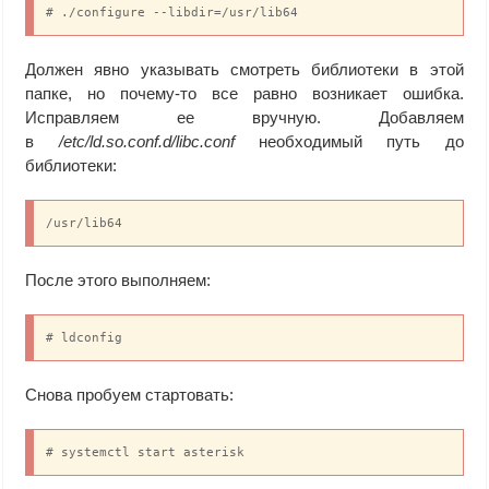
# ./configure --libdir=/usr/lib64
Должен явно указывать смотреть библиотеки в этой
папке, но почему-то все равно возникает ошибка.
Исправляем ее вручную. Добавляем
в
/etc/ld.so.conf.d/libc.conf
необходимый путь до
библиотеки:
/usr/lib64
После этого выполняем:
# ldconfig
Снова пробуем стартовать:
# systemctl start asterisk