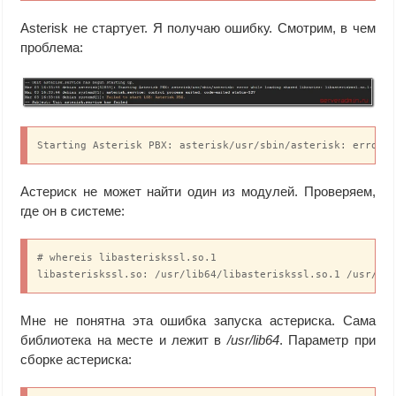
Asterisk не стартует. Я получаю ошибку. Смотрим, в чем
проблема:
Starting Asterisk PBX: asterisk/usr/sbin/asterisk: error 
Астериск не может найти один из модулей. Проверяем,
где он в системе:
# whereis libasteriskssl.so.1

libasteriskssl.so: /usr/lib64/libasteriskssl.so.1 /usr/li
Мне не понятна эта ошибка запуска астериска. Сама
библиотека на месте и лежит в
/usr/lib64
. Параметр при
сборке астериска: