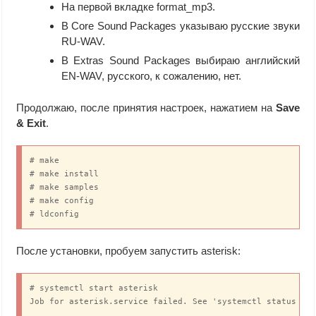
На первой вкладке format_mp3.
В Core Sound Packages указываю русские звуки
RU-WAV.
В Extras Sound Packages выбираю английский
EN-WAV, русского, к сожалению, нет.
Продолжаю, после принятия настроек, нажатием на
Save
& Exit
.
# make

# make install

# make samples

# make config

# ldconfig
После установки, пробуем запустить asterisk:
# systemctl start asterisk

Job for asterisk.service failed. See 'systemctl status as