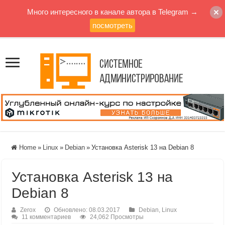
Много интересного в канале автора в Telegram →
посмотреть
Home
»
Linux
»
Debian
»
Установка Asterisk 13 на Debian 8
Установка Asterisk 13 на
Debian 8
Zerox
Обновлено: 08.03.2017
Debian
,
Linux
11 комментариев
24,062 Просмотры