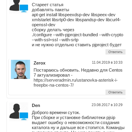
Стареет статья
добавлять пакеты
apt-get install libspeexdsp-dev libspeex-dev
xmlstarlet libsrtp0-dev libspandsp-dev libcurl4-
openssl-dev
сборку делать через
./configure --with-pjproject-bundled --with-crypto
--with-ssl=ssl --with-srtp
и не нужно отдельно ставить pjproject будет
Ответить
Zerox
11.04.2019 в 10:33
Постараюсь обновить. Недавно для Centos
7 актуализировал -
https://serveradmin.ru/ustanovka-asterisk-i-
freepbx-na-centos-7/
Ответить
Den
23.08.2017 в 10:29
Доброго времени суток.
При сборке и установке библиотеки pjsip
выдает ошибку о невозможности создания
каталога ну и дальше все стопится. Команды