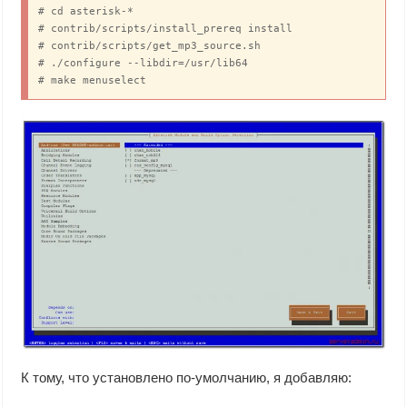
# cd asterisk-*

# contrib/scripts/install_prereq install

# contrib/scripts/get_mp3_source.sh

# ./configure --libdir=/usr/lib64

# make menuselect
К тому, что установлено по-умолчанию, я добавляю: