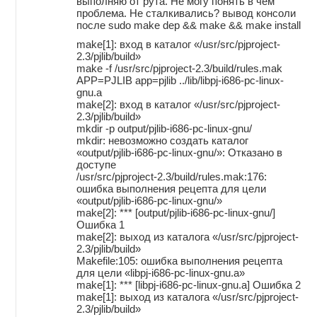
выполняю от рута. Не могу понять в чем
проблема. Не сталкивались? вывод консоли
после sudo make dep && make && make install
make[1]: вход в каталог «/usr/src/pjproject-
2.3/pjlib/build»
make -f /usr/src/pjproject-2.3/build/rules.mak
APP=PJLIB app=pjlib ../lib/libpj-i686-pc-linux-
gnu.a
make[2]: вход в каталог «/usr/src/pjproject-
2.3/pjlib/build»
mkdir -p output/pjlib-i686-pc-linux-gnu/
mkdir: невозможно создать каталог
«output/pjlib-i686-pc-linux-gnu/»: Отказано в
доступе
/usr/src/pjproject-2.3/build/rules.mak:176:
ошибка выполнения рецепта для цели
«output/pjlib-i686-pc-linux-gnu/»
make[2]: *** [output/pjlib-i686-pc-linux-gnu/]
Ошибка 1
make[2]: выход из каталога «/usr/src/pjproject-
2.3/pjlib/build»
Makefile:105: ошибка выполнения рецепта
для цели «libpj-i686-pc-linux-gnu.a»
make[1]: *** [libpj-i686-pc-linux-gnu.a] Ошибка 2
make[1]: выход из каталога «/usr/src/pjproject-
2.3/pjlib/build»