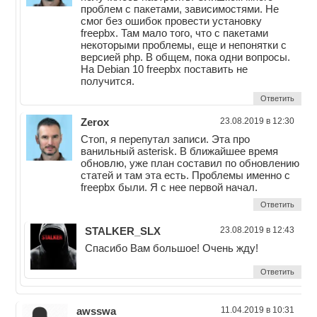
проблем с пакетами, зависимостями. Не
смог без ошибок провести установку
freepbx. Там мало того, что с пакетами
некоторыми проблемы, еще и непонятки с
версией php. В общем, пока одни вопросы.
На Debian 10 freepbx поставить не
получится.
Ответить
Zerox
23.08.2019 в 12:30
Стоп, я перепутал записи. Эта про
ванильный asterisk. В ближайшее время
обновлю, уже план составил по обновлению
статей и там эта есть. Проблемы именно с
freepbx были. Я с нее первой начал.
Ответить
STALKER_SLX
23.08.2019 в 12:43
Спасибо Вам большое! Очень жду!
Ответить
awsswa
11.04.2019 в 10:31