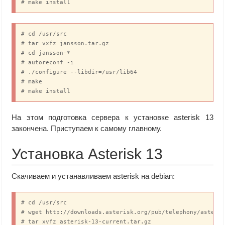
# make install
# cd /usr/src

# tar vxfz jansson.tar.gz

# cd jansson-*

# autoreconf -i

# ./configure --libdir=/usr/lib64

# make

# make install
На этом подготовка сервера к установке asterisk 13
закончена. Приступаем к самому главному.
Установка Asterisk 13
Скачиваем и устанавливаем asterisk на debian:
# cd /usr/src

# wget http://downloads.asterisk.org/pub/telephony/asteris
# tar xvfz asterisk-13-current.tar.gz
